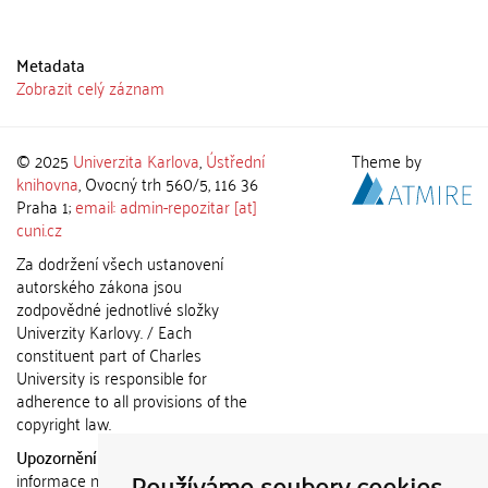
Metadata
Zobrazit celý záznam
© 2025
Univerzita Karlova
,
Ústřední
Theme by
knihovna
, Ovocný trh 560/5, 116 36
Praha 1;
email: admin-repozitar [at]
cuni.cz
Za dodržení všech ustanovení
autorského zákona jsou
zodpovědné jednotlivé složky
Univerzity Karlovy. / Each
constituent part of Charles
University is responsible for
adherence to all provisions of the
copyright law.
Upozornění / Notice:
Získané
Používáme soubory cookies
informace nemohou být použity k