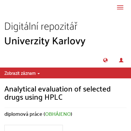
Přeskočit na obsah
Přepn
navig
Zobrazit záznam
Analytical evaluation of selected
drugs using HPLC
diplomová práce (
OBHÁJENO
)