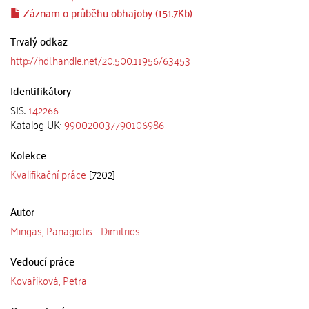
Záznam o průběhu obhajoby (151.7Kb)
Trvalý odkaz
http://hdl.handle.net/20.500.11956/63453
Identifikátory
SIS:
142266
Katalog UK:
990020037790106986
Kolekce
Kvalifikační práce
[7202]
Autor
Mingas, Panagiotis - Dimitrios
Vedoucí práce
Kovaříková, Petra