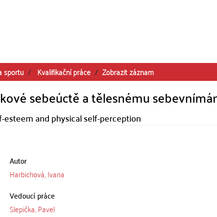
a sportu
Kvalifikační práce
Zobrazit záznam
elkové sebeúctě a tělesnému sebevnímá
elf-esteem and physical self-perception
Autor
Harbichová, Ivana
Vedoucí práce
Slepička, Pavel