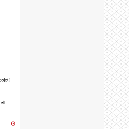
ojetí,
elf,