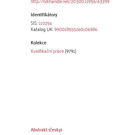
http://hdl.handle.net/20.500.11956/63399
Identifikátory
SIS:
110254
Katalog UK:
990018555260106986
Kolekce
Kvalifikační práce
[9791]
Abstrakt (česky)