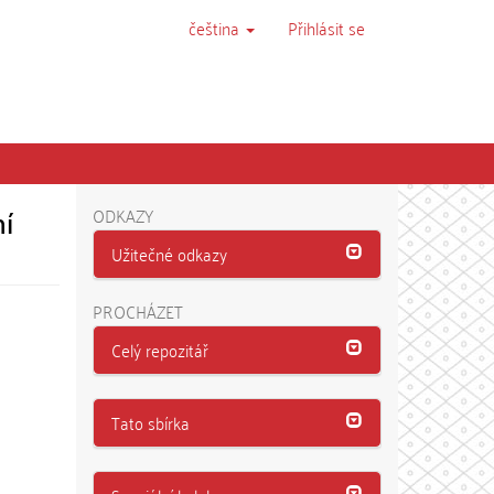
čeština
Přihlásit se
ní
ODKAZY
Užitečné odkazy
PROCHÁZET
Celý repozitář
Tato sbírka