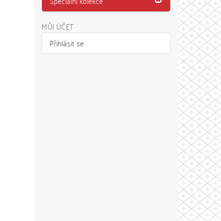
Speciální kolekce
MŮJ ÚČET
Přihlásit se