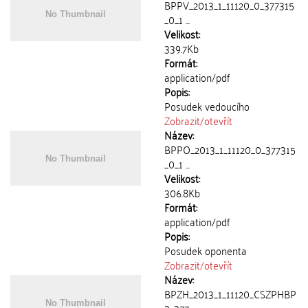
BPPV_2013_1_11120_0_377315
_0_1 ...
Velikost:
339.7Kb
Formát:
application/pdf
Popis:
Posudek vedoucího
Zobrazit/
otevřít
Název:
BPPO_2013_1_11120_0_377315
_0_1 ...
Velikost:
306.8Kb
Formát:
application/pdf
Popis:
Posudek oponenta
Zobrazit/
otevřít
Název:
BPZH_2013_1_11120_CSZPHBP