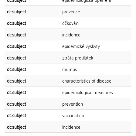
dc.subject
prevence
dc.subject
očkování
dc.subject
incidence
dc.subject
epidemické výskyty
dc.subject
ztráta protilátek
dc.subject
mumps
dc.subject
characteristics of disease
dc.subject
epidemiological measures
dc.subject
prevention
dc.subject
vaccination
dc.subject
incidence