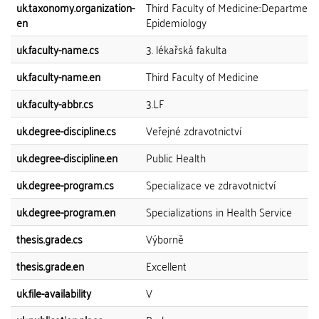
uk.taxonomy.organization-
Third Faculty of Medicine::Department
en
Epidemiology
uk.faculty-name.cs
3. lékařská fakulta
uk.faculty-name.en
Third Faculty of Medicine
uk.faculty-abbr.cs
3.LF
uk.degree-discipline.cs
Veřejné zdravotnictví
uk.degree-discipline.en
Public Health
uk.degree-program.cs
Specializace ve zdravotnictví
uk.degree-program.en
Specializations in Health Service
thesis.grade.cs
Výborně
thesis.grade.en
Excellent
uk.file-availability
V