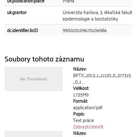
uk.publication.place
Praha
uk.grantor
Univerzita Karlova, 3. lékařská fakulta,
epidemiologie a biostatistiky
dc.identifier.lisID
990020109670106986
Soubory tohoto záznamu
Název:
BPTX_2013_1_11120_0_377315
_0_1 ...
Velikost:
1.735Mb
Formát:
application/pdf
Popis:
Text práce
Zobrazit/
otevřít
Název: