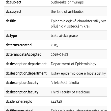
dc.subject
outbreaks of mumps
dc.subject
the loss of antibodies
dc.title
Epidemiologické charakteristiky výsky
příušnic v Ústeckém kraji
dc.type
bakalářská práce
dcterms.created
2015
dcterms.dateAccepted
2015-06-23
dc.description.department
Department of Epidemiology
dc.description.department
Ústav epidemiologie a biostatistiky
dc.description.faculty
3. lékařská fakulta
dc.description.faculty
Third Faculty of Medicine
dc.identifier.repId
144348
dc.title.translated
Epidemiological characteristics of m