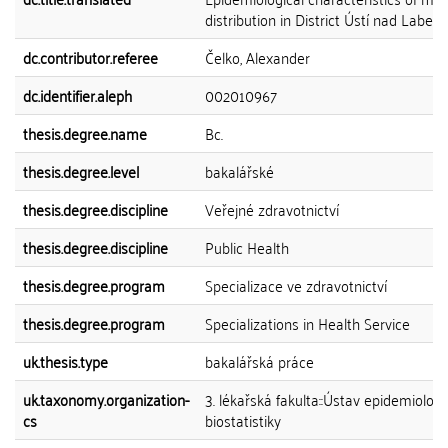
distribution in District Ústí nad Labem
dc.contributor.referee
Čelko, Alexander
dc.identifier.aleph
002010967
thesis.degree.name
Bc.
thesis.degree.level
bakalářské
thesis.degree.discipline
Veřejné zdravotnictví
thesis.degree.discipline
Public Health
thesis.degree.program
Specializace ve zdravotnictví
thesis.degree.program
Specializations in Health Service
uk.thesis.type
bakalářská práce
uk.taxonomy.organization-
3. lékařská fakulta::Ústav epidemiologi
cs
biostatistiky