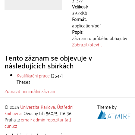
3_377 ...
Velikost:
39.73Kb
Formát:
application/pdf
Popis:
Záznam o průběhu obhajoby
Zobrazit/
otevřít
Tento záznam se objevuje v
následujících sbírkách
Kvalifikační práce
[3547]
Theses
Zobrazit minimální záznam
© 2025
Univerzita Karlova
,
Ústřední
Theme by
knihovna
, Ovocný trh 560/5, 116 36
Praha 1;
email: admin-repozitar [at]
cuni.cz