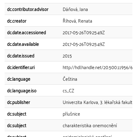
dc.contributor.advisor
Dáňová, Jana
dc.creator
Říhová, Renata
dc.date.accessioned
2017-05-26T09:25:49Z
dc.date.available
2017-05-26T09:25:49Z
dc.date.issued
2015
dc.identifier.uri
http://hdl.handle.net/20.500.11956/61
dc.language
Čeština
dc.language.iso
cs_CZ
dc.publisher
Univerzita Karlova, 3. lékařská fakulta
dc.subject
příušnice
dc.subject
charakteristika onemocnění
dc.subject
epidemiologická opatření