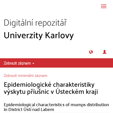
Přeskočit na obsah
Přepn
navig
Zobrazit záznam
Zobrazit minimální záznam
Epidemiologické charakteristiky
výskytu příušnic v Ústeckém kraji
Epidemiological characteristics of mumps distribution
in District Ústí nad Labem