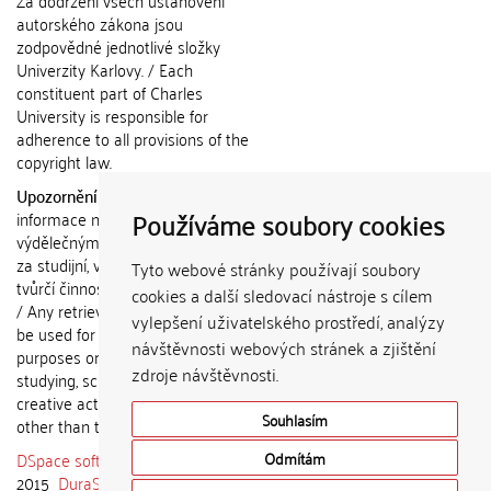
Za dodržení všech ustanovení
autorského zákona jsou
zodpovědné jednotlivé složky
Univerzity Karlovy. / Each
constituent part of Charles
University is responsible for
adherence to all provisions of the
copyright law.
Upozornění / Notice:
Získané
Používáme soubory cookies
informace nemohou být použity k
výdělečným účelům nebo vydávány
za studijní, vědeckou nebo jinou
Tyto webové stránky používají soubory
tvůrčí činnost jiné osoby než autora.
cookies a další sledovací nástroje s cílem
/ Any retrieved information shall not
vylepšení uživatelského prostředí, analýzy
be used for any commercial
návštěvnosti webových stránek a zjištění
purposes or claimed as results of
zdroje návštěvnosti.
studying, scientific or any other
creative activities of any person
Souhlasím
other than the author.
DSpace software
copyright © 2002-
Odmítám
2015
DuraSpace