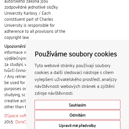
autorského zákona jsou
zodpovědné jednotlivé složky
Univerzity Karlovy. / Each
constituent part of Charles
University is responsible for
adherence to all provisions of the
copyright law.
Upozornění / Notice:
Získané
Používáme soubory cookies
informace nemohou být použity k
výdělečným účelům nebo vydávány
za studijní, vědeckou nebo jinou
Tyto webové stránky používají soubory
tvůrčí činnost jiné osoby než autora.
cookies a další sledovací nástroje s cílem
/ Any retrieved information shall not
vylepšení uživatelského prostředí, analýzy
be used for any commercial
návštěvnosti webových stránek a zjištění
purposes or claimed as results of
zdroje návštěvnosti.
studying, scientific or any other
creative activities of any person
Souhlasím
other than the author.
DSpace software
copyright © 2002-
Odmítám
2015
DuraSpace
Upravit mé předvolby