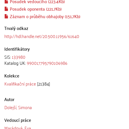
Posudek vedoucího (223.4Kb)
Posudek oponenta (221.7Kb)
Záznam o průběhu obhajoby (151.7Kb)
Trvalý odkaz
http://hdl.handle.net/20.500.11956/61640
Identifikátory
SIS:
133980
Katalog UK:
990017795790106986
Kolekce
Kvalifikační práce
[21384]
Autor
Dolejší, Simona
Vedoucí práce
Marádová, Eva