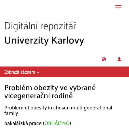
Přeskočit na obsah
Přepn
navig
Zobrazit záznam
Problém obezity ve vybrané
vícegenerační rodině
Problem of obesity in chosen multi-generational
family
bakalářská práce (
OBHÁJENO
)