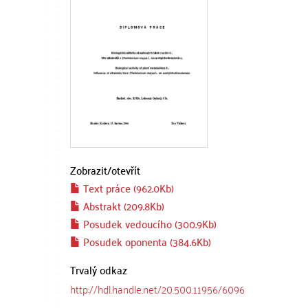
Zobrazit/
otevřít
Text práce (962.0Kb)
Abstrakt (209.8Kb)
Posudek vedoucího (300.9Kb)
Posudek oponenta (384.6Kb)
Trvalý odkaz
http://hdl.handle.net/20.500.11956/6096