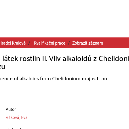
Hradci Králové
Kvalifikační práce
Zobrazit záznam
látek rostlin II. Vliv alkaloidů z Chelido
zu
nfluence of alkaloids from Chelidonium majus L. on
Autor
Vítková, Eva