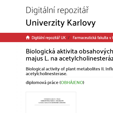
Přeskočit na obsah
Digitální repozitář UK
Farmaceutická fakulta v 
Biologická aktivita obsahových 
majus L. na acetylcholinesterá
Biological activity of plant metabolites II. I
acetylcholinesterase.
diplomová práce (
OBHÁJENO
)