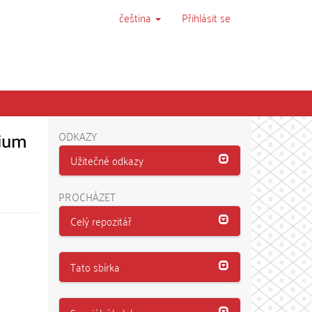
čeština
Přihlásit se
nium
ODKAZY
Užitečné odkazy
PROCHÁZET
Celý repozitář
Tato sbírka