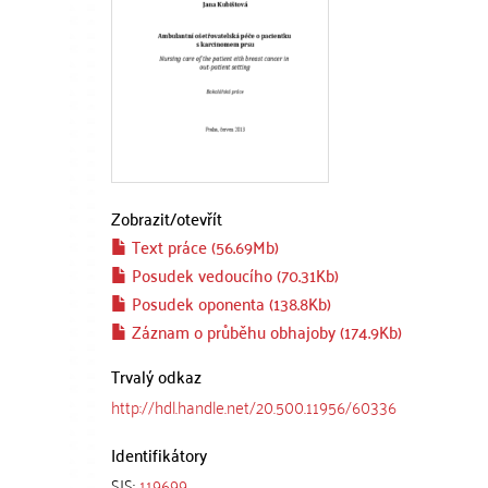
Zobrazit/
otevřít
Text práce (56.69Mb)
Posudek vedoucího (70.31Kb)
Posudek oponenta (138.8Kb)
Záznam o průběhu obhajoby (174.9Kb)
Trvalý odkaz
http://hdl.handle.net/20.500.11956/60336
Identifikátory
SIS:
119699