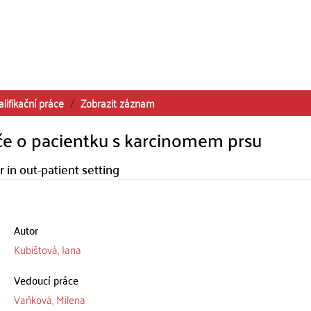
alifikační práce
Zobrazit záznam
če o pacientku s karcinomem prsu
 in out-patient setting
Autor
Kubištová, Jana
Vedoucí práce
Vaňková, Milena