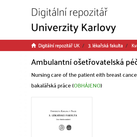
Přeskočit na obsah
Digitální repozitář UK
3. lékařská fakulta
Kv
Ambulantní ošetřovatelská pé
Nursing care of the patient eith breast cancer
bakalářská práce (
OBHÁJENO
)