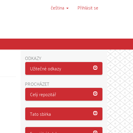
čeština
Přihlásit se
ODKAZY
Užitečné odkazy
PROCHÁZET
Celý repozitář
Tato sbírka