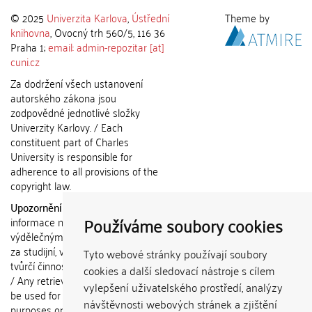
© 2025
Univerzita Karlova
,
Ústřední
Theme by
knihovna
, Ovocný trh 560/5, 116 36
Praha 1;
email: admin-repozitar [at]
cuni.cz
Za dodržení všech ustanovení
autorského zákona jsou
zodpovědné jednotlivé složky
Univerzity Karlovy. / Each
constituent part of Charles
University is responsible for
adherence to all provisions of the
copyright law.
Upozornění / Notice:
Získané
Používáme soubory cookies
informace nemohou být použity k
výdělečným účelům nebo vydávány
za studijní, vědeckou nebo jinou
Tyto webové stránky používají soubory
tvůrčí činnost jiné osoby než autora.
cookies a další sledovací nástroje s cílem
/ Any retrieved information shall not
vylepšení uživatelského prostředí, analýzy
be used for any commercial
návštěvnosti webových stránek a zjištění
purposes or claimed as results of