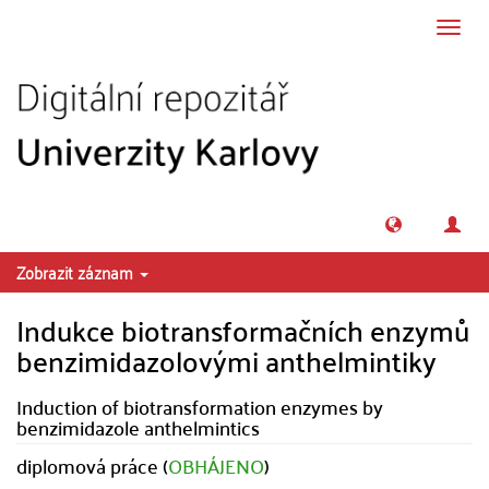
Přeskočit na obsah
Přepn
navig
Zobrazit záznam
Indukce biotransformačních enzymů
benzimidazolovými anthelmintiky
Induction of biotransformation enzymes by
benzimidazole anthelmintics
diplomová práce (
OBHÁJENO
)