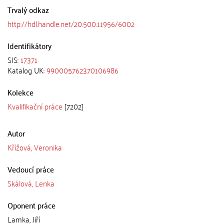
Trvalý odkaz
http://hdl.handle.net/20.500.11956/6002
Identifikátory
SIS:
17371
Katalog UK:
990005762370106986
Kolekce
Kvalifikační práce
[7202]
Autor
Křížová, Veronika
Vedoucí práce
Skálová, Lenka
Oponent práce
Lamka, Jiří