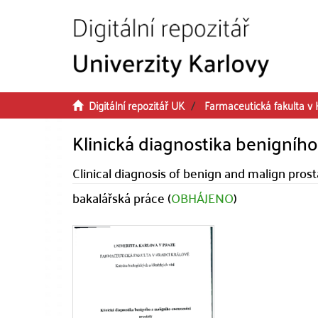
Přeskočit na obsah
Digitální repozitář UK
Farmaceutická fakulta v 
Klinická diagnostika benigníh
Clinical diagnosis of benign and malign prost
bakalářská práce (
OBHÁJENO
)