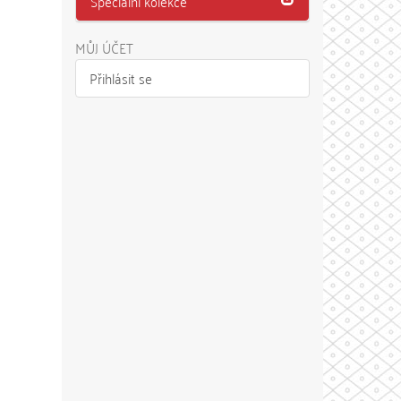
Speciální kolekce
MŮJ ÚČET
Přihlásit se