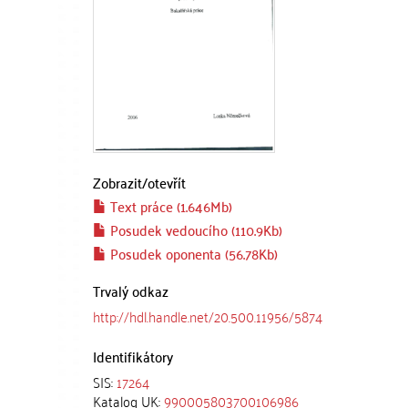
Zobrazit/
otevřít
Text práce (1.646Mb)
Posudek vedoucího (110.9Kb)
Posudek oponenta (56.78Kb)
Trvalý odkaz
http://hdl.handle.net/20.500.11956/5874
Identifikátory
SIS:
17264
Katalog UK:
990005803700106986