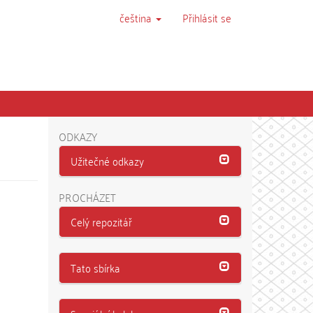
čeština
Přihlásit se
ODKAZY
Užitečné odkazy
PROCHÁZET
Celý repozitář
Tato sbírka