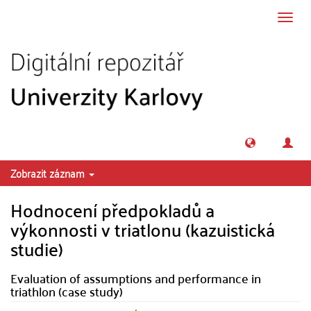
Přeskočit na obsah
Přepn
navig
Zobrazit záznam
Hodnocení předpokladů a
výkonnosti v triatlonu (kazuistická
studie)
Evaluation of assumptions and performance in
triathlon (case study)