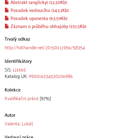
Abstrakt (anglicky) (12.30Kb)
Posudek vedoucího (143.1Kb)
Posudek oponenta (63.59Kb)
Záznam o průběhu obhajoby (151.5Kb)
Trvalý odkaz
http://hdl.handle.net/20.500.11956/58354
Identifikátory
SIS:
121665
Katalog UK:
990016234530106986
Kolekce
Kvalifikační práce
[9791]
Autor
Valenta, Lukáš
Vedoucí práce