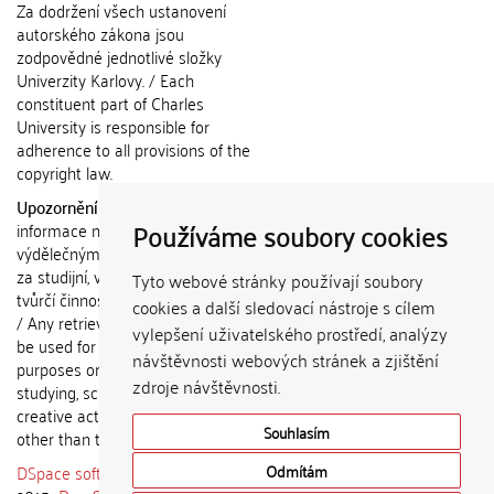
Za dodržení všech ustanovení
autorského zákona jsou
zodpovědné jednotlivé složky
Univerzity Karlovy. / Each
constituent part of Charles
University is responsible for
adherence to all provisions of the
copyright law.
Upozornění / Notice:
Získané
Používáme soubory cookies
informace nemohou být použity k
výdělečným účelům nebo vydávány
za studijní, vědeckou nebo jinou
Tyto webové stránky používají soubory
tvůrčí činnost jiné osoby než autora.
cookies a další sledovací nástroje s cílem
/ Any retrieved information shall not
vylepšení uživatelského prostředí, analýzy
be used for any commercial
návštěvnosti webových stránek a zjištění
purposes or claimed as results of
zdroje návštěvnosti.
studying, scientific or any other
creative activities of any person
Souhlasím
other than the author.
DSpace software
copyright © 2002-
Odmítám