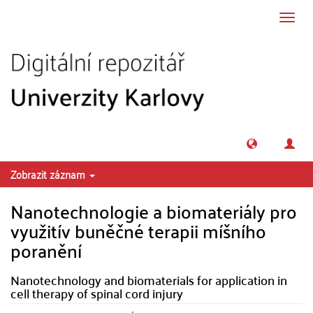
Přeskočit na obsah
Přepn
navig
Zobrazit záznam
Nanotechnologie a biomateriály pro
využitív buněčné terapii míšního
poranění
Nanotechnology and biomaterials for application in
cell therapy of spinal cord injury