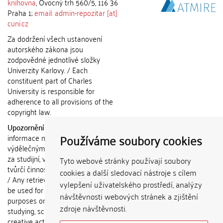
knihovna
, Ovocný trh 560/5, 116 36
Praha 1;
email: admin-repozitar [at]
cuni.cz
Za dodržení všech ustanovení
autorského zákona jsou
zodpovědné jednotlivé složky
Univerzity Karlovy. / Each
constituent part of Charles
University is responsible for
adherence to all provisions of the
copyright law.
Upozornění / Notice:
Získané
Používáme soubory cookies
informace nemohou být použity k
výdělečným účelům nebo vydávány
za studijní, vědeckou nebo jinou
Tyto webové stránky používají soubory
tvůrčí činnost jiné osoby než autora.
cookies a další sledovací nástroje s cílem
/ Any retrieved information shall not
vylepšení uživatelského prostředí, analýzy
be used for any commercial
návštěvnosti webových stránek a zjištění
purposes or claimed as results of
zdroje návštěvnosti.
studying, scientific or any other
creative activities of any person