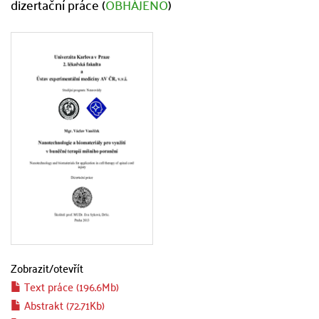
dizertační práce (
OBHÁJENO
)
Zobrazit/
otevřít
Text práce (196.6Mb)
Abstrakt (72.71Kb)