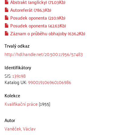
Abstrakt (anglicky) (71.03Kb)
Autoreferát (786.3Kb)
Posudek oponenta (210.9Kb)
Posudek oponenta (42.63Kb)
Záznam o průběhu obhajoby (636.2Kb)
Trvalý odkaz
http://hdl.handle.net/20.500.11956/57483
Identifikátory
SIS:
139198
Katalog UK:
990019106960106986
Kolekce
Kvalifikační práce
[1955]
Autor
Vaněček, Václav