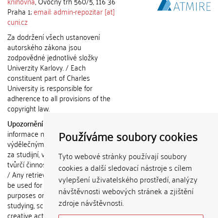
knihovna
, Ovocný trh 560/5, 116 36
Praha 1;
email: admin-repozitar [at]
cuni.cz
Za dodržení všech ustanovení
autorského zákona jsou
zodpovědné jednotlivé složky
Univerzity Karlovy. / Each
constituent part of Charles
University is responsible for
adherence to all provisions of the
copyright law.
Upozornění / Notice:
Získané
Používáme soubory cookies
informace nemohou být použity k
výdělečným účelům nebo vydávány
za studijní, vědeckou nebo jinou
Tyto webové stránky používají soubory
tvůrčí činnost jiné osoby než autora.
cookies a další sledovací nástroje s cílem
/ Any retrieved information shall not
vylepšení uživatelského prostředí, analýzy
be used for any commercial
návštěvnosti webových stránek a zjištění
purposes or claimed as results of
zdroje návštěvnosti.
studying, scientific or any other
creative activities of any person