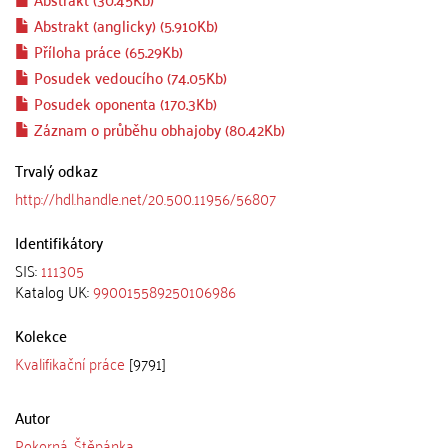
Abstrakt (anglicky) (5.910Kb)
Příloha práce (65.29Kb)
Posudek vedoucího (74.05Kb)
Posudek oponenta (170.3Kb)
Záznam o průběhu obhajoby (80.42Kb)
Trvalý odkaz
http://hdl.handle.net/20.500.11956/56807
Identifikátory
SIS:
111305
Katalog UK:
990015589250106986
Kolekce
Kvalifikační práce
[9791]
Autor
Pokorná, Štěpánka