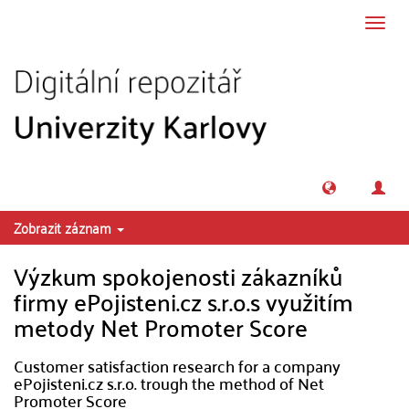
Přeskočit na obsah
Přepn
navig
Zobrazit záznam
Výzkum spokojenosti zákazníků
firmy ePojisteni.cz s.r.o.s využitím
metody Net Promoter Score
Customer satisfaction research for a company
ePojisteni.cz s.r.o. trough the method of Net
Promoter Score