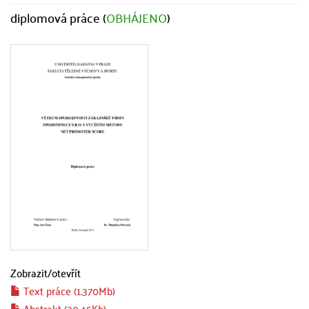
diplomová práce (
OBHÁJENO
)
Zobrazit/
otevřít
Text práce (1.370Mb)
Abstrakt (30.45Kb)