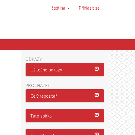
čeština
Přihlásit se
ODKAZY
Užitečné odkazy
PROCHÁZET
Celý repozitář
Tato sbírka