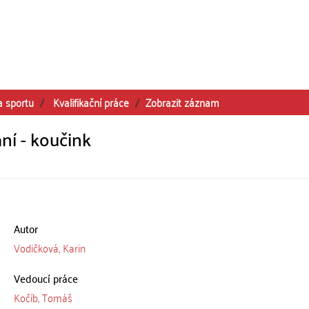
a sportu
Kvalifikační práce
Zobrazit záznam
ní - koučink
Autor
Vodičková, Karin
Vedoucí práce
Kočíb, Tomáš