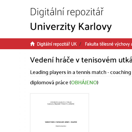
Přeskočit na obsah
Digitální repozitář UK
Fakulta tělesné výchovy 
Vedení hráče v tenisovém utká
Leading players in a tennis match - coaching
diplomová práce (
OBHÁJENO
)