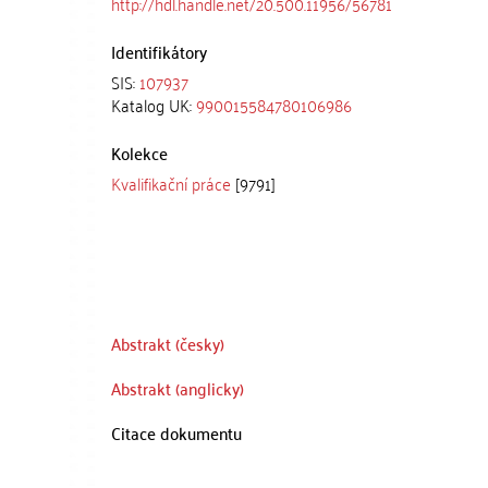
http://hdl.handle.net/20.500.11956/56781
Identifikátory
SIS:
107937
Katalog UK:
990015584780106986
Kolekce
Kvalifikační práce
[9791]
Abstrakt (česky)
Abstrakt (anglicky)
Citace dokumentu