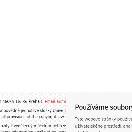
h 560/5, 116 36 Praha 1;
email: admin-repozitar [at] cuni.cz
Používáme soubor
povědné jednotlivé složky Univerzity Karlovy. / Each constituent
all provisions of the copyright law.
Tyto webové stránky používaj
užity k výdělečným účelům nebo vydávány za studijní, vědeckou
uživatelského prostředí, ana
etrieved information shall not be used for any commercial purposes