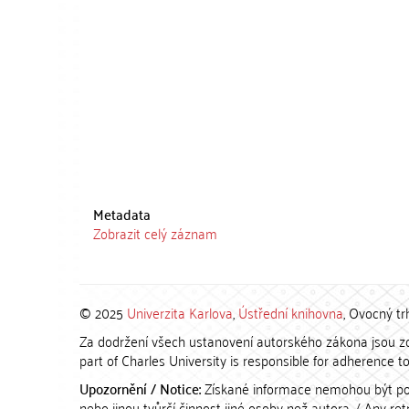
Metadata
Zobrazit celý záznam
© 2025
Univerzita Karlova
,
Ústřední knihovna
, Ovocný tr
Za dodržení všech ustanovení autorského zákona jsou zod
part of Charles University is responsible for adherence to 
Upozornění / Notice:
Získané informace nemohou být po
nebo jinou tvůrčí činnost jiné osoby než autora. / Any r