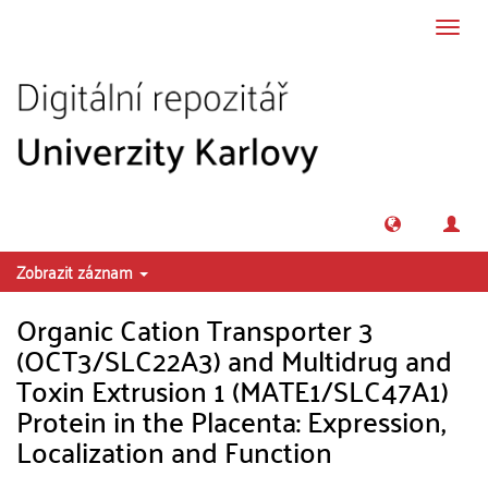
Přeskočit na obsah
Přepn
navig
Zobrazit záznam
Organic Cation Transporter 3
(OCT3/SLC22A3) and Multidrug and
Toxin Extrusion 1 (MATE1/SLC47A1)
Protein in the Placenta: Expression,
Localization and Function