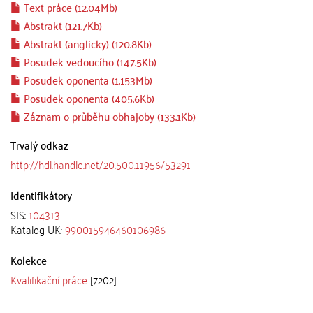
Text práce (12.04Mb)
Abstrakt (121.7Kb)
Abstrakt (anglicky) (120.8Kb)
Posudek vedoucího (147.5Kb)
Posudek oponenta (1.153Mb)
Posudek oponenta (405.6Kb)
Záznam o průběhu obhajoby (133.1Kb)
Trvalý odkaz
http://hdl.handle.net/20.500.11956/53291
Identifikátory
SIS:
104313
Katalog UK:
990015946460106986
Kolekce
Kvalifikační práce
[7202]