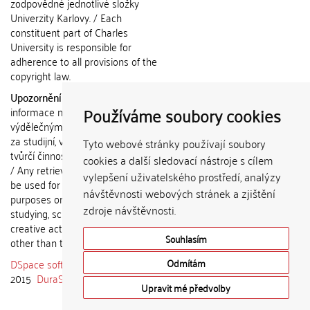
zodpovědné jednotlivé složky
Univerzity Karlovy. / Each
constituent part of Charles
University is responsible for
adherence to all provisions of the
copyright law.
Upozornění / Notice:
Získané
Používáme soubory cookies
informace nemohou být použity k
výdělečným účelům nebo vydávány
za studijní, vědeckou nebo jinou
Tyto webové stránky používají soubory
tvůrčí činnost jiné osoby než autora.
cookies a další sledovací nástroje s cílem
/ Any retrieved information shall not
vylepšení uživatelského prostředí, analýzy
be used for any commercial
návštěvnosti webových stránek a zjištění
purposes or claimed as results of
zdroje návštěvnosti.
studying, scientific or any other
creative activities of any person
Souhlasím
other than the author.
DSpace software
copyright © 2002-
Odmítám
2015
DuraSpace
Upravit mé předvolby