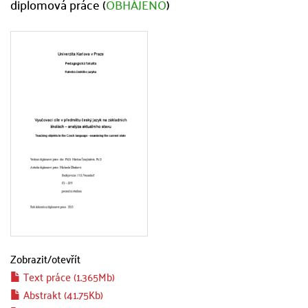
diplomová práce (
OBHÁJENO
)
Zobrazit/
otevřít
Text práce (1.365Mb)
Abstrakt (41.75Kb)