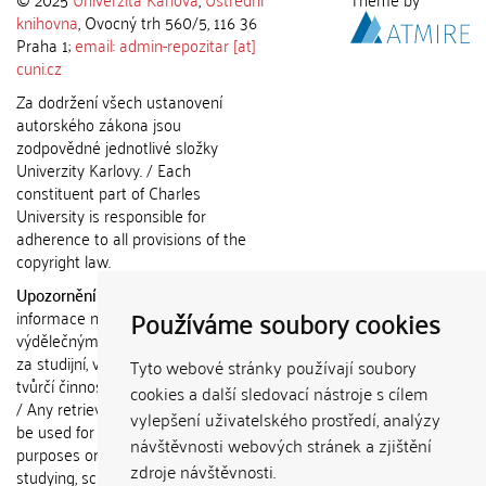
knihovna
, Ovocný trh 560/5, 116 36
Praha 1;
email: admin-repozitar [at]
cuni.cz
Za dodržení všech ustanovení
autorského zákona jsou
zodpovědné jednotlivé složky
Univerzity Karlovy. / Each
constituent part of Charles
University is responsible for
adherence to all provisions of the
copyright law.
Upozornění / Notice:
Získané
Používáme soubory cookies
informace nemohou být použity k
výdělečným účelům nebo vydávány
za studijní, vědeckou nebo jinou
Tyto webové stránky používají soubory
tvůrčí činnost jiné osoby než autora.
cookies a další sledovací nástroje s cílem
/ Any retrieved information shall not
vylepšení uživatelského prostředí, analýzy
be used for any commercial
návštěvnosti webových stránek a zjištění
purposes or claimed as results of
zdroje návštěvnosti.
studying, scientific or any other