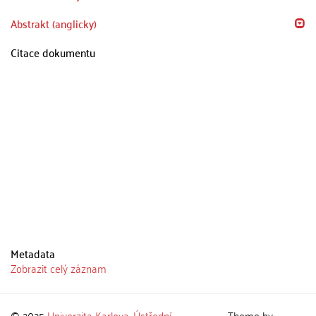
Abstrakt (anglicky)
Citace dokumentu
Metadata
Zobrazit celý záznam
© 2025
Univerzita Karlova
,
Ústřední
Theme by