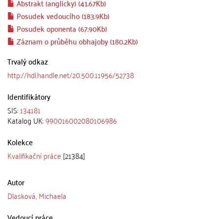
Abstrakt (anglicky) (41.67Kb)
Posudek vedoucího (183.9Kb)
Posudek oponenta (67.90Kb)
Záznam o průběhu obhajoby (180.2Kb)
Trvalý odkaz
http://hdl.handle.net/20.500.11956/52738
Identifikátory
SIS:
134181
Katalog UK:
990016002080106986
Kolekce
Kvalifikační práce
[21384]
Autor
Dlasková, Michaela
Vedoucí práce