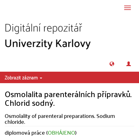
Přeskočit na obsah
Přepn
navig
Zobrazit záznam
Osmolalita parenterálních přípravků.
Chlorid sodný.
Osmolality of parenteral preparations. Sodium
chloride.
diplomová práce (
OBHÁJENO
)