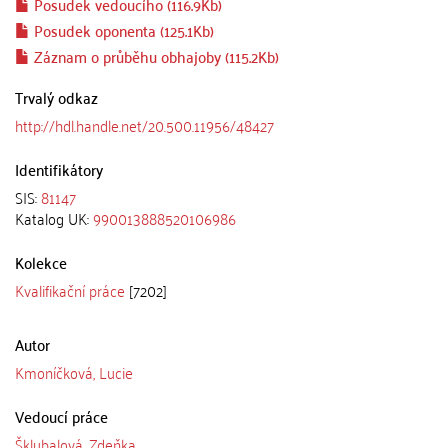
Posudek vedoucího (116.9Kb)
Posudek oponenta (125.1Kb)
Záznam o průběhu obhajoby (115.2Kb)
Trvalý odkaz
http://hdl.handle.net/20.500.11956/48427
Identifikátory
SIS:
81147
Katalog UK:
990013888520106986
Kolekce
Kvalifikační práce
[7202]
Autor
Kmoníčková, Lucie
Vedoucí práce
Šklubalová, Zdeňka