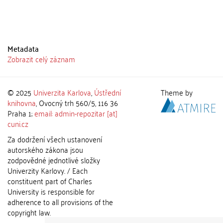
Metadata
Zobrazit celý záznam
© 2025
Univerzita Karlova
,
Ústřední
Theme by
knihovna
, Ovocný trh 560/5, 116 36
Praha 1;
email: admin-repozitar [at]
cuni.cz
Za dodržení všech ustanovení
autorského zákona jsou
zodpovědné jednotlivé složky
Univerzity Karlovy. / Each
constituent part of Charles
University is responsible for
adherence to all provisions of the
copyright law.