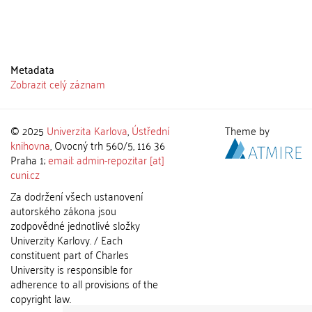
Metadata
Zobrazit celý záznam
© 2025
Univerzita Karlova
,
Ústřední
Theme by
knihovna
, Ovocný trh 560/5, 116 36
Praha 1;
email: admin-repozitar [at]
cuni.cz
Za dodržení všech ustanovení
autorského zákona jsou
zodpovědné jednotlivé složky
Univerzity Karlovy. / Each
constituent part of Charles
University is responsible for
adherence to all provisions of the
copyright law.