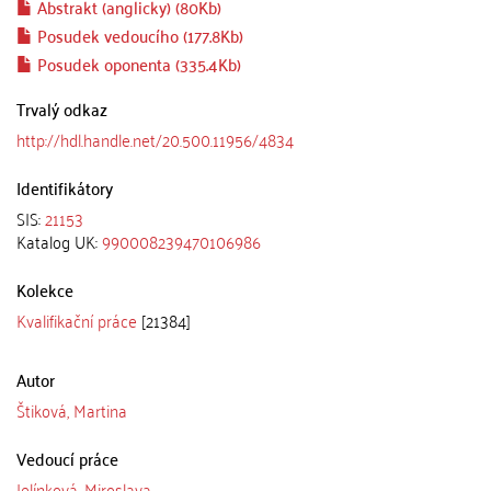
Abstrakt (anglicky) (80Kb)
Posudek vedoucího (177.8Kb)
Posudek oponenta (335.4Kb)
Trvalý odkaz
http://hdl.handle.net/20.500.11956/4834
Identifikátory
SIS:
21153
Katalog UK:
990008239470106986
Kolekce
Kvalifikační práce
[21384]
Autor
Štiková, Martina
Vedoucí práce
Jelínková, Miroslava