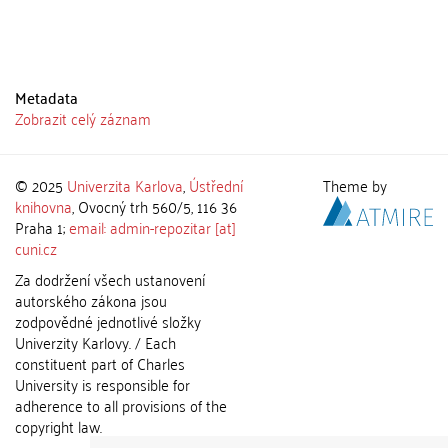
Metadata
Zobrazit celý záznam
© 2025
Univerzita Karlova
,
Ústřední
Theme by
knihovna
, Ovocný trh 560/5, 116 36
Praha 1;
email: admin-repozitar [at]
cuni.cz
Za dodržení všech ustanovení
autorského zákona jsou
zodpovědné jednotlivé složky
Univerzity Karlovy. / Each
constituent part of Charles
University is responsible for
adherence to all provisions of the
copyright law.