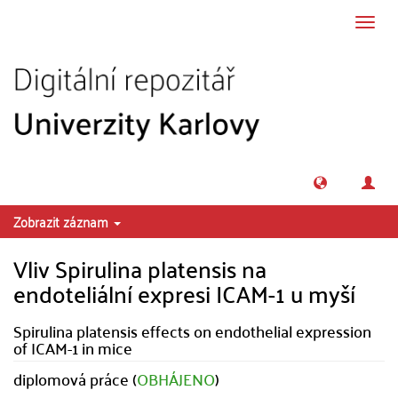
Přeskočit na obsah
Přepn
navig
Zobrazit záznam
Vliv Spirulina platensis na
endoteliální expresi ICAM-1 u myší
Spirulina platensis effects on endothelial expression
of ICAM-1 in mice
diplomová práce (
OBHÁJENO
)