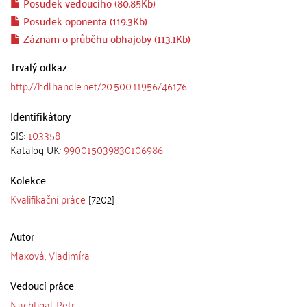
Posudek vedoucího (80.85Kb)
Posudek oponenta (119.3Kb)
Záznam o průběhu obhajoby (113.1Kb)
Trvalý odkaz
http://hdl.handle.net/20.500.11956/46176
Identifikátory
SIS:
103358
Katalog UK:
990015039830106986
Kolekce
Kvalifikační práce
[7202]
Autor
Maxová, Vladimíra
Vedoucí práce
Nachtigal, Petr