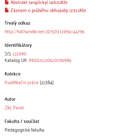
Abstrakt (anglicky) (48.01Kb)
Záznam o průběhu obhajoby (231.1Kb)
Trvalý odkaz
http://hdl.handle.net/20.500.11956/44796
Identifikátory
SIS:
121090
Katalog UK:
990021120610106986
Kolekce
Kvalifikační práce
[21384]
Autor
Zikl, Pavel
Fakulta / součást
Pedagogická fakulta