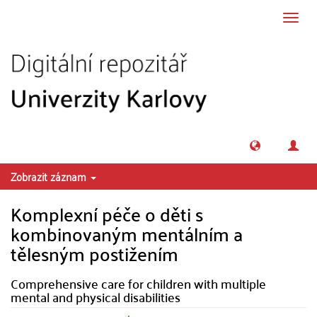
Přeskočit na obsah
Přepn
navig
Zobrazit záznam
Komplexní péče o děti s
kombinovaným mentálním a
tělesným postižením
Comprehensive care for children with multiple
mental and physical disabilities