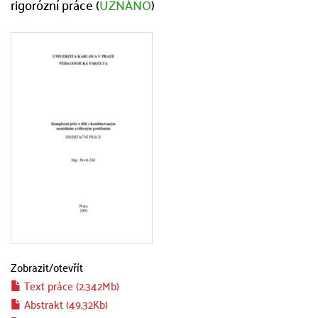
rigorózní práce (
UZNÁNO
)
Zobrazit/
otevřít
Text práce (2.342Mb)
Abstrakt (49.32Kb)