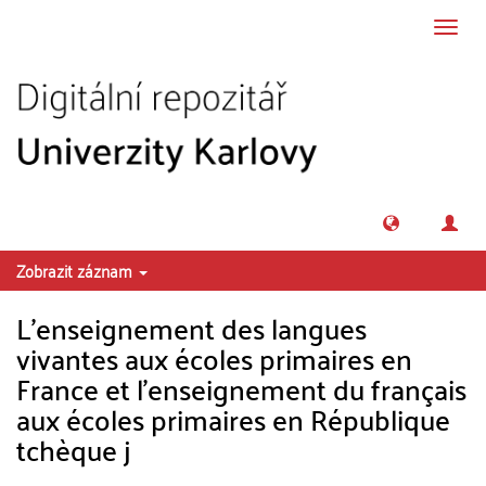
Přeskočit na obsah
Přepn
navig
Zobrazit záznam
L'enseignement des langues
vivantes aux écoles primaires en
France et l'enseignement du français
aux écoles primaires en République
tchèque j