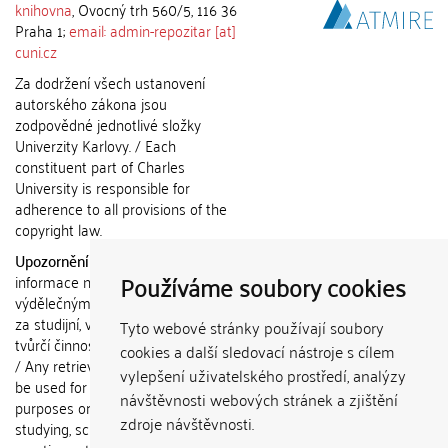
knihovna
, Ovocný trh 560/5, 116 36
Praha 1;
email: admin-repozitar [at]
cuni.cz
Za dodržení všech ustanovení
autorského zákona jsou
zodpovědné jednotlivé složky
Univerzity Karlovy. / Each
constituent part of Charles
University is responsible for
adherence to all provisions of the
copyright law.
Upozornění / Notice:
Získané
Používáme soubory cookies
informace nemohou být použity k
výdělečným účelům nebo vydávány
za studijní, vědeckou nebo jinou
Tyto webové stránky používají soubory
tvůrčí činnost jiné osoby než autora.
cookies a další sledovací nástroje s cílem
/ Any retrieved information shall not
vylepšení uživatelského prostředí, analýzy
be used for any commercial
návštěvnosti webových stránek a zjištění
purposes or claimed as results of
zdroje návštěvnosti.
studying, scientific or any other