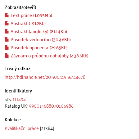
Zobrazit/
otevřít
Text práce (1.095Mb)
Abstrakt (191.2Kb)
Abstrakt (anglicky) (81.14Kb)
Posudek vedoucího (30.46Kb)
Posudek oponenta (29.65Kb)
Záznam o průběhu obhajoby (438.6Kb)
Trvalý odkaz
http://hdl.handle.net/20.500.11956/44678
Identifikátory
SIS:
111494
Katalog UK:
990014688070106986
Kolekce
Kvalifikační práce
[21384]