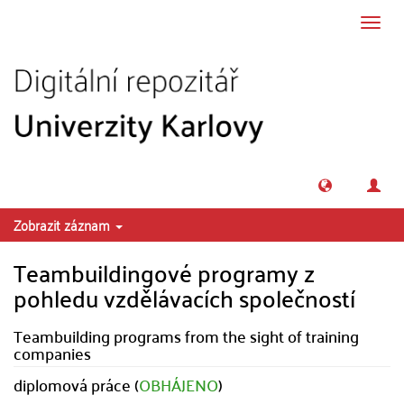
Přeskočit na obsah
Přepn
navig
Zobrazit záznam
Teambuildingové programy z
pohledu vzdělávacích společností
Teambuilding programs from the sight of training
companies
diplomová práce (
OBHÁJENO
)