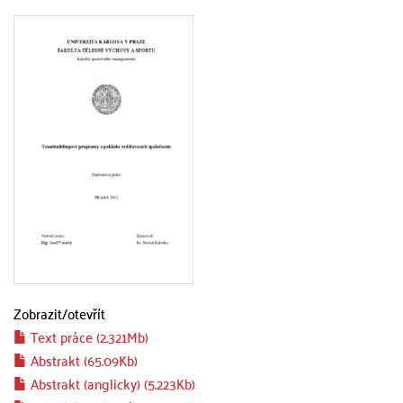
Zobrazit/
otevřít
Text práce (2.321Mb)
Abstrakt (65.09Kb)
Abstrakt (anglicky) (5.223Kb)