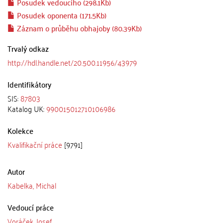
Posudek vedoucího (298.1Kb)
Posudek oponenta (171.5Kb)
Záznam o průběhu obhajoby (80.39Kb)
Trvalý odkaz
http://hdl.handle.net/20.500.11956/43979
Identifikátory
SIS:
87803
Katalog UK:
990015012710106986
Kolekce
Kvalifikační práce
[9791]
Autor
Kabelka, Michal
Vedoucí práce
Voráček, Josef