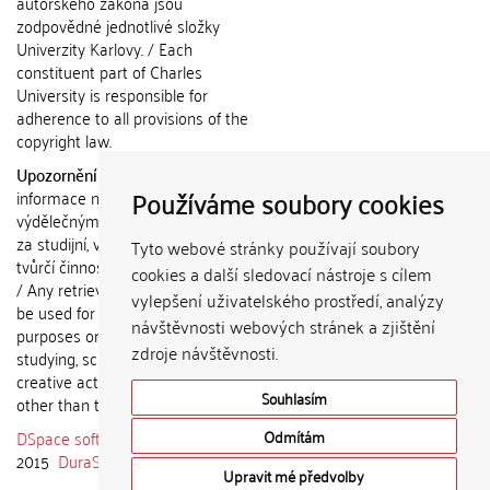
autorského zákona jsou
zodpovědné jednotlivé složky
Univerzity Karlovy. / Each
constituent part of Charles
University is responsible for
adherence to all provisions of the
copyright law.
Upozornění / Notice:
Získané
Používáme soubory cookies
informace nemohou být použity k
výdělečným účelům nebo vydávány
za studijní, vědeckou nebo jinou
Tyto webové stránky používají soubory
tvůrčí činnost jiné osoby než autora.
cookies a další sledovací nástroje s cílem
/ Any retrieved information shall not
vylepšení uživatelského prostředí, analýzy
be used for any commercial
návštěvnosti webových stránek a zjištění
purposes or claimed as results of
zdroje návštěvnosti.
studying, scientific or any other
creative activities of any person
Souhlasím
other than the author.
DSpace software
copyright © 2002-
Odmítám
2015
DuraSpace
Upravit mé předvolby