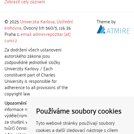
Zobrazit celý záznam
© 2025
Univerzita Karlova
,
Ústřední
Theme by
knihovna
, Ovocný trh 560/5, 116 36
Praha 1;
email: admin-repozitar [at]
cuni.cz
Za dodržení všech ustanovení
autorského zákona jsou
zodpovědné jednotlivé složky
Univerzity Karlovy. / Each
constituent part of Charles
University is responsible for
adherence to all provisions of the
copyright law.
Upozornění / Notice:
Získané
Používáme soubory cookies
informace nemohou být použity k
výdělečným účelům nebo vydávány
za studijní, vědeckou nebo jinou
Tyto webové stránky používají soubory
tvůrčí činnost jiné osoby než autora.
cookies a další sledovací nástroje s cílem
/ Any retrieved information shall not