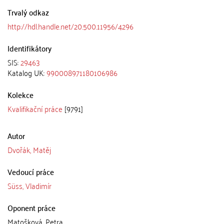
Trvalý odkaz
http://hdl.handle.net/20.500.11956/4296
Identifikátory
SIS:
29463
Katalog UK:
990008971180106986
Kolekce
Kvalifikační práce
[9791]
Autor
Dvořák, Matěj
Vedoucí práce
Süss, Vladimír
Oponent práce
Matošková, Petra