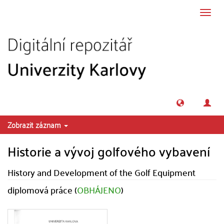
Přeskočit na obsah
Přepn
navig
Zobrazit záznam
Historie a vývoj golfového vybavení
History and Development of the Golf Equipment
diplomová práce (
OBHÁJENO
)