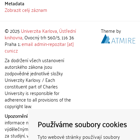
Metadata
Zobrazit celý záznam
© 2025
Univerzita Karlova
,
Ústřední
Theme by
knihovna
, Ovocný trh 560/5, 116 36
Praha 1;
email: admin-repozitar [at]
cuni.cz
Za dodržení všech ustanovení
autorského zákona jsou
zodpovědné jednotlivé složky
Univerzity Karlovy. / Each
constituent part of Charles
University is responsible for
adherence to all provisions of the
copyright law.
Upozornění / Notice:
Získané
Používáme soubory cookies
informace nemohou být použity k
výdělečným účelům nebo vydávány
za studijní, vědeckou nebo jinou
Tyto webové stránky používají soubory