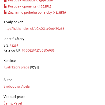
Posudek oponenta (465.1Kb)
Záznam o průběhu obhajoby (411.5Kb)
Trvalý odkaz
http://hdl.handle.net/20.500.11956/39286
Identifikátory
SIS:
74263
Katalog UK:
990012972780106986
Kolekce
Kvalifikační práce
[9791]
Autor
Svobodová, Adéla
Vedoucí práce
Černý, Pavel