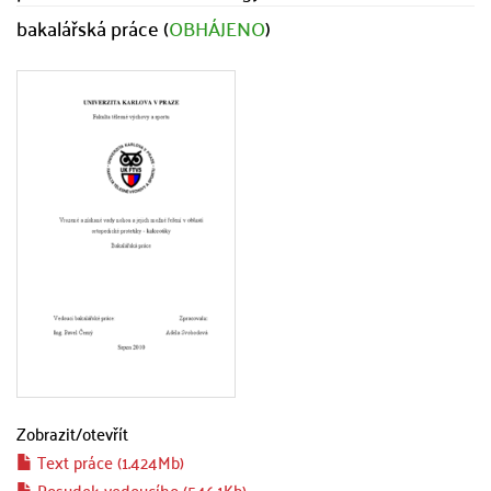
bakalářská práce (
OBHÁJENO
)
Zobrazit/
otevřít
Text práce (1.424Mb)
Posudek vedoucího (546.1Kb)