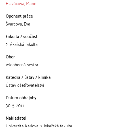
Hlaváčová, Marie
Oponent práce
Švarcová, Eva
Fakulta / součást
2. lékařská fakulta
Obor
Všeobecná sestra
Katedra / ústav / klinika
Ústav ošetřovatelství
Datum obhajoby
30. 5. 2011
Nakladatel
Univerzita Karlova, 2. lékařská fakulta