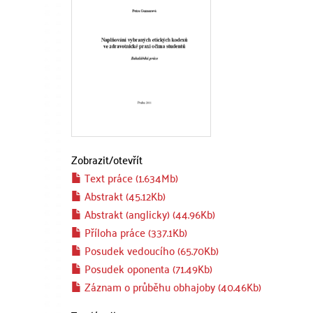
Zobrazit/
otevřít
Text práce (1.634Mb)
Abstrakt (45.12Kb)
Abstrakt (anglicky) (44.96Kb)
Příloha práce (337.1Kb)
Posudek vedoucího (65.70Kb)
Posudek oponenta (71.49Kb)
Záznam o průběhu obhajoby (40.46Kb)