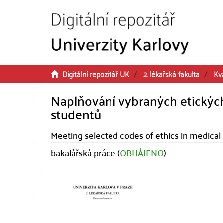
Přeskočit na obsah
Digitální repozitář UK
2. lékařská fakulta
Kva
Naplňování vybraných etickýc
studentů
Meeting selected codes of ethics in medical 
bakalářská práce (
OBHÁJENO
)