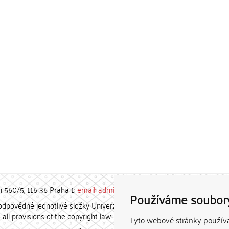
h 560/5, 116 36 Praha 1;
email: admin-repozitar [at] cuni.cz
Používáme soubor
povědné jednotlivé složky Univerzity Karlovy. / Each constituent
all provisions of the copyright law.
Tyto webové stránky používaj