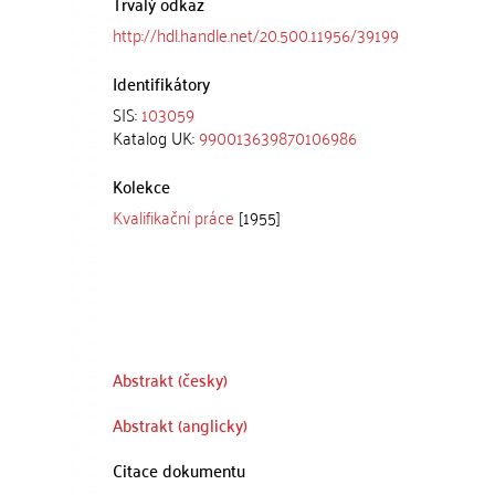
Trvalý odkaz
http://hdl.handle.net/20.500.11956/39199
Identifikátory
SIS:
103059
Katalog UK:
990013639870106986
Kolekce
Kvalifikační práce
[1955]
Abstrakt (česky)
Abstrakt (anglicky)
Citace dokumentu