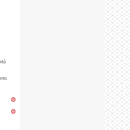
entů
ents