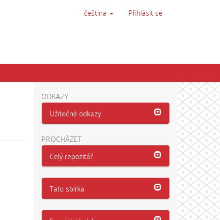
čeština
Přihlásit se
ODKAZY
Užitečné odkazy
PROCHÁZET
Celý repozitář
Tato sbírka