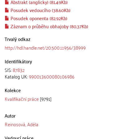
Abstrakt (anglicky) (81.49Kb)
Posudek vedoucího (38.60Kb)
Posudek oponenta (82.92Kb)
Záznam o průběhu obhajoby (80.37Kb)
Trvalý odkaz
http://hdl.handle.net/20.500.11956/38999
Identifikátory
SIS:
87832
Katalog UK:
990013600080106986
Kolekce
Kvalifikační práce
[9791]
Autor
Reinosová, Adéla
Vedoucí práce