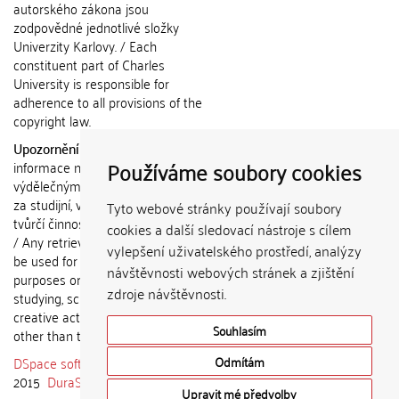
autorského zákona jsou
zodpovědné jednotlivé složky
Univerzity Karlovy. / Each
constituent part of Charles
University is responsible for
adherence to all provisions of the
copyright law.
Upozornění / Notice:
Získané
Používáme soubory cookies
informace nemohou být použity k
výdělečným účelům nebo vydávány
za studijní, vědeckou nebo jinou
Tyto webové stránky používají soubory
tvůrčí činnost jiné osoby než autora.
cookies a další sledovací nástroje s cílem
/ Any retrieved information shall not
vylepšení uživatelského prostředí, analýzy
be used for any commercial
návštěvnosti webových stránek a zjištění
purposes or claimed as results of
zdroje návštěvnosti.
studying, scientific or any other
creative activities of any person
Souhlasím
other than the author.
DSpace software
copyright © 2002-
Odmítám
2015
DuraSpace
Upravit mé předvolby