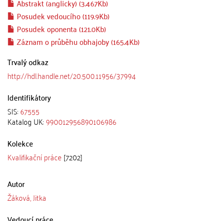
Abstrakt (anglicky) (3.467Kb)
Posudek vedoucího (119.9Kb)
Posudek oponenta (121.0Kb)
Záznam o průběhu obhajoby (165.4Kb)
Trvalý odkaz
http://hdl.handle.net/20.500.11956/37994
Identifikátory
SIS:
67555
Katalog UK:
990012956890106986
Kolekce
Kvalifikační práce
[7202]
Autor
Žáková, Jitka
Vedoucí práce