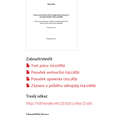
Zobrazit/
otevřít
Text práce (19.10Mb)
Posudek vedoucího (142.1Kb)
Posudek oponenta (162.1Kb)
Záznam o průběhu obhajoby (64.09Kb)
Trvalý odkaz
http://hdl.handle.net/20.500.11956/37491
Identifikátory