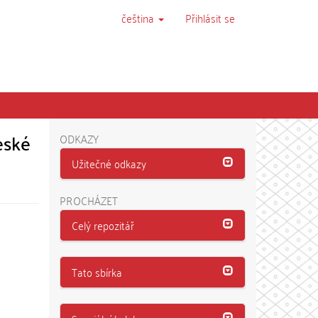
čeština
Přihlásit se
eské
ODKAZY
Užitečné odkazy
PROCHÁZET
Celý repozitář
Tato sbírka