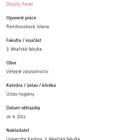
Dlouhý, Pavel
Oponent práce
Rambousková, Jolana
Fakulta / součást
3. lékařská fakulta
Obor
Veřejné zdravotnictví
Katedra / ústav / klinika
Ústav hygieny
Datum obhajoby
16. 6. 2011
Nakladatel
Univerzita Karlova, 3. lékařská fakulta