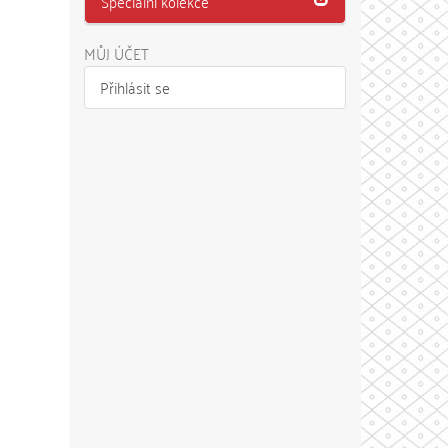
Speciální kolekce
MŮJ ÚČET
Přihlásit se