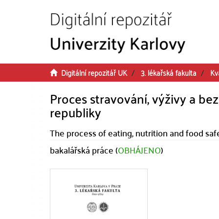
Přeskočit na obsah
Digitální repozitář UK
3. lékařská fakulta
Kv
Proces stravování, výživy a b
republiky
The process of eating, nutrition and food saf
bakalářská práce (
OBHÁJENO
)