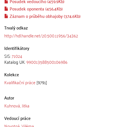
Posudek vedoucího (459.9Kb)
Posudek oponenta (456.4Kb)
Záznam o průběhu obhajoby (374.6Kb)
Trvalý odkaz
http://hdl.handle.net/20.500.11956/34362
Identifikátory
SIS:
71024
Katalog UK:
990013588500106986
Kolekce
Kvalifikační práce
[9791]
Autor
Kuhnová, Jitka
Vedoucí práce
Novotná, Viléma