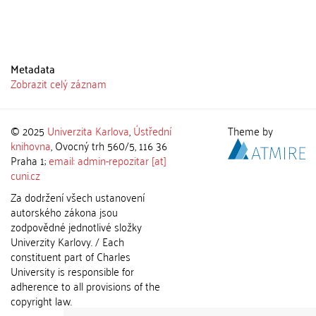
Metadata
Zobrazit celý záznam
© 2025
Univerzita Karlova
,
Ústřední
Theme by
knihovna
, Ovocný trh 560/5, 116 36
Praha 1;
email: admin-repozitar [at]
cuni.cz
Za dodržení všech ustanovení
autorského zákona jsou
zodpovědné jednotlivé složky
Univerzity Karlovy. / Each
constituent part of Charles
University is responsible for
adherence to all provisions of the
copyright law.