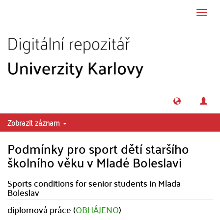
Přeskočit na obsah
Přepn
navig
Zobrazit záznam
Podmínky pro sport dětí staršího
školního věku v Mladé Boleslavi
Sports conditions for senior students in Mlada
Boleslav
diplomová práce (
OBHÁJENO
)