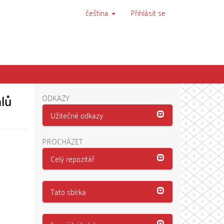
čeština
Přihlásit se
álů
ODKAZY
Užitečné odkazy
PROCHÁZET
Celý repozitář
Tato sbírka