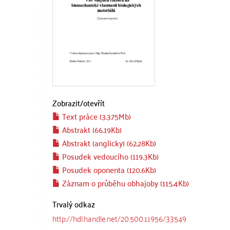
Zobrazit/
otevřít
Text práce (3.375Mb)
Abstrakt (66.19Kb)
Abstrakt (anglicky) (62.28Kb)
Posudek vedoucího (119.3Kb)
Posudek oponenta (120.6Kb)
Záznam o průběhu obhajoby (115.4Kb)
Trvalý odkaz
http://hdl.handle.net/20.500.11956/33549