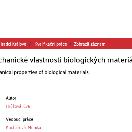
Hradci Králové
Kvalifikační práce
Zobrazit záznam
chanické vlastnosti biologických materi
ical properties of biological materials.
Autor
Hrůšová, Eva
Vedoucí práce
Kuchařová, Monika