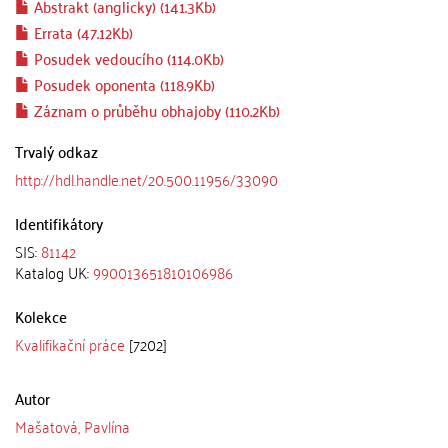
Abstrakt (anglicky) (141.3Kb)
Errata (47.12Kb)
Posudek vedoucího (114.0Kb)
Posudek oponenta (118.9Kb)
Záznam o průběhu obhajoby (110.2Kb)
Trvalý odkaz
http://hdl.handle.net/20.500.11956/33090
Identifikátory
SIS:
81142
Katalog UK:
990013651810106986
Kolekce
Kvalifikační práce
[7202]
Autor
Mašatová, Pavlína