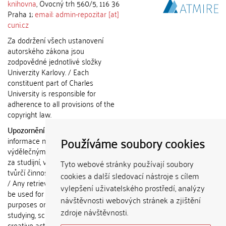
knihovna
, Ovocný trh 560/5, 116 36
Praha 1;
email: admin-repozitar [at]
cuni.cz
Za dodržení všech ustanovení
autorského zákona jsou
zodpovědné jednotlivé složky
Univerzity Karlovy. / Each
constituent part of Charles
University is responsible for
adherence to all provisions of the
copyright law.
Upozornění / Notice:
Získané
Používáme soubory cookies
informace nemohou být použity k
výdělečným účelům nebo vydávány
za studijní, vědeckou nebo jinou
Tyto webové stránky používají soubory
tvůrčí činnost jiné osoby než autora.
cookies a další sledovací nástroje s cílem
/ Any retrieved information shall not
vylepšení uživatelského prostředí, analýzy
be used for any commercial
návštěvnosti webových stránek a zjištění
purposes or claimed as results of
zdroje návštěvnosti.
studying, scientific or any other
creative activities of any person