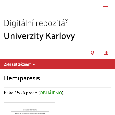
Přeskočit na obsah
Přepn
navig
Zobrazit záznam
Hemiparesis
bakalářská práce (
OBHÁJENO
)