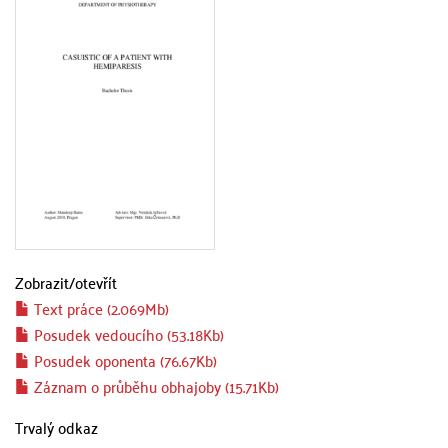
Zobrazit/
otevřít
Text práce (2.069Mb)
Posudek vedoucího (53.18Kb)
Posudek oponenta (76.67Kb)
Záznam o průběhu obhajoby (15.71Kb)
Trvalý odkaz