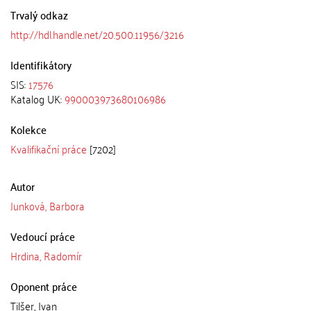
Trvalý odkaz
http://hdl.handle.net/20.500.11956/3216
Identifikátory
SIS:
17576
Katalog UK:
990003973680106986
Kolekce
Kvalifikační práce
[7202]
Autor
Junková, Barbora
Vedoucí práce
Hrdina, Radomír
Oponent práce
Tilšer, Ivan