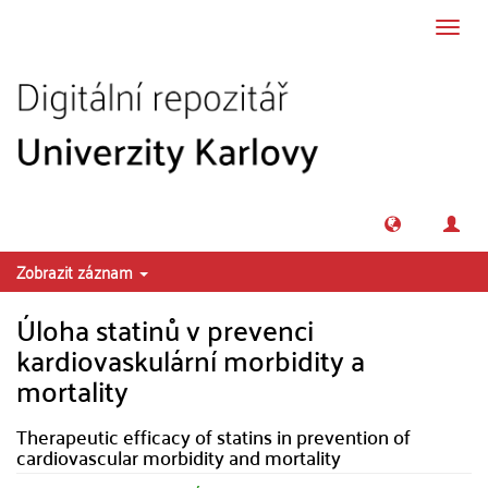
Přeskočit na obsah
Přepn
navig
Zobrazit záznam
Úloha statinů v prevenci
kardiovaskulární morbidity a
mortality
Therapeutic efficacy of statins in prevention of
cardiovascular morbidity and mortality