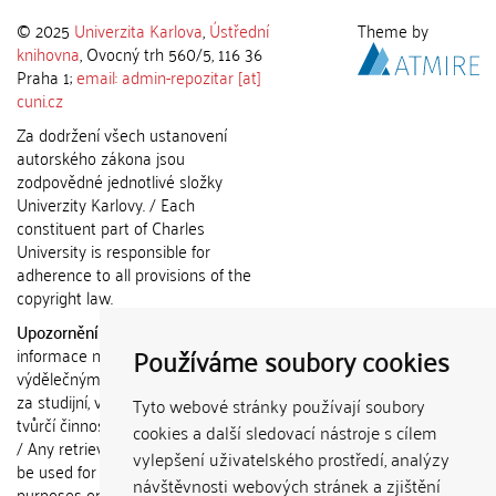
© 2025
Univerzita Karlova
,
Ústřední
Theme by
knihovna
, Ovocný trh 560/5, 116 36
Praha 1;
email: admin-repozitar [at]
cuni.cz
Za dodržení všech ustanovení
autorského zákona jsou
zodpovědné jednotlivé složky
Univerzity Karlovy. / Each
constituent part of Charles
University is responsible for
adherence to all provisions of the
copyright law.
Upozornění / Notice:
Získané
Používáme soubory cookies
informace nemohou být použity k
výdělečným účelům nebo vydávány
za studijní, vědeckou nebo jinou
Tyto webové stránky používají soubory
tvůrčí činnost jiné osoby než autora.
cookies a další sledovací nástroje s cílem
/ Any retrieved information shall not
vylepšení uživatelského prostředí, analýzy
be used for any commercial
návštěvnosti webových stránek a zjištění
purposes or claimed as results of