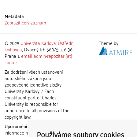
Metadata
Zobrazit celý záznam
© 2025
Univerzita Karlova
,
Ústřední
Theme by
knihovna
, Ovocný trh 560/5, 116 36
Praha 1;
email: admin-repozitar [at]
cuni.cz
Za dodržení všech ustanovení
autorského zákona jsou
zodpovědné jednotlivé složky
Univerzity Karlovy. / Each
constituent part of Charles
University is responsible for
adherence to all provisions of the
copyright law.
Upozornění / Notice:
Získané
Používáme soubory cookies
informace nemohou být použity k