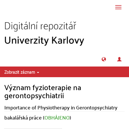
Přeskočit na obsah
Přepn
navig
Zobrazit záznam
Význam fyzioterapie na
gerontopsychiatrii
Importance of Physiotherapy in Gerontopsychiatry
bakalářská práce (
OBHÁJENO
)