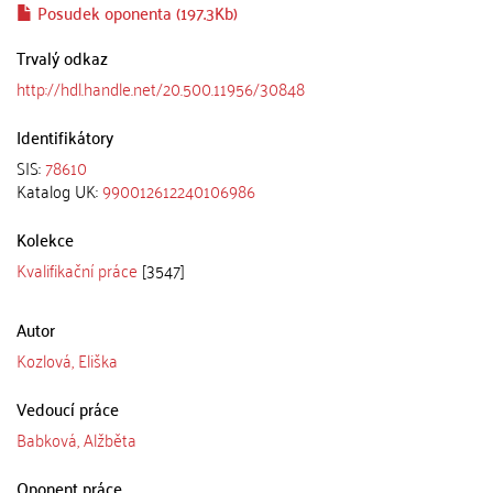
Posudek oponenta (197.3Kb)
Trvalý odkaz
http://hdl.handle.net/20.500.11956/30848
Identifikátory
SIS:
78610
Katalog UK:
990012612240106986
Kolekce
Kvalifikační práce
[3547]
Autor
Kozlová, Eliška
Vedoucí práce
Babková, Alžběta
Oponent práce