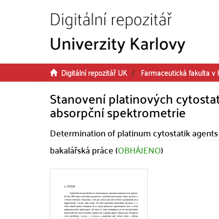
Přeskočit na obsah
Digitální repozitář UK
Farmaceutická fakulta v 
Stanovení platinových cytos
absorpční spektrometrie
Determination of platinum cytostatik agent
bakalářská práce (
OBHÁJENO
)