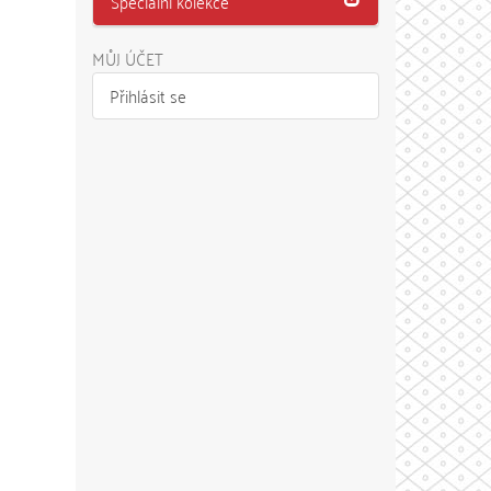
Speciální kolekce
MŮJ ÚČET
Přihlásit se