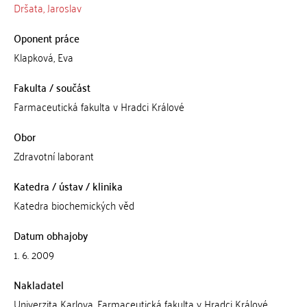
Dršata, Jaroslav
Oponent práce
Klapková, Eva
Fakulta / součást
Farmaceutická fakulta v Hradci Králové
Obor
Zdravotní laborant
Katedra / ústav / klinika
Katedra biochemických věd
Datum obhajoby
1. 6. 2009
Nakladatel
Univerzita Karlova, Farmaceutická fakulta v Hradci Králové