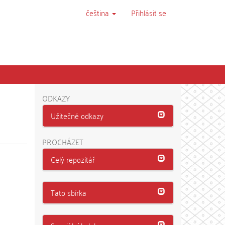
čeština
Přihlásit se
ODKAZY
Užitečné odkazy
PROCHÁZET
Celý repozitář
Tato sbírka