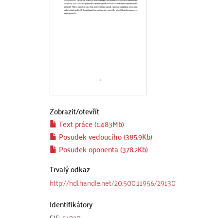
Zobrazit/
otevřít
Text práce (1.483Mb)
Posudek vedoucího (385.9Kb)
Posudek oponenta (378.2Kb)
Trvalý odkaz
http://hdl.handle.net/20.500.11956/29130
Identifikátory
SIS:
51920