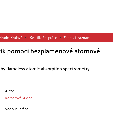
Hradci Králové
Kvalifikační práce
Zobrazit záznam
tatik pomocí bezplamenové atomové
s by flameless atomic absorption spectrometry
Autor
Korberová, Alena
Vedoucí práce