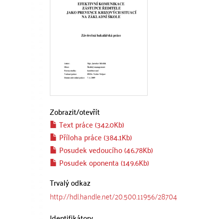
Zobrazit/
otevřít
Text práce (342.0Kb)
Příloha práce (384.1Kb)
Posudek vedoucího (46.78Kb)
Posudek oponenta (149.6Kb)
Trvalý odkaz
http://hdl.handle.net/20.500.11956/28704
Identifikátory