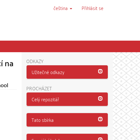
čeština
Přihlásit se
í na
ODKAZY
Užitečné odkazy
hool
PROCHÁZET
Celý repozitář
Tato sbírka