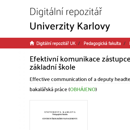
Přeskočit na obsah
Digitální repozitář UK
Pedagogická fakulta
Efektivní komunikace zástupce 
základní škole
Effective communication of a deputy headteac
bakalářská práce (
OBHÁJENO
)