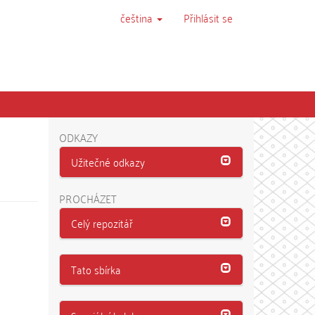
čeština
Přihlásit se
ODKAZY
Užitečné odkazy
PROCHÁZET
Celý repozitář
Tato sbírka