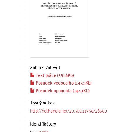
Zobrazit/
otevřít
Text práce (351.6Kb)
Posudek vedoucího (147.5Kb)
Posudek oponenta (144.1Kb)
Trvalý odkaz
http://hdl.handle.net/20.500.11956/28660
Identifikátory
SIS:
76224