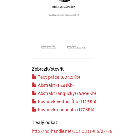
Zobrazit/
otevřít
Text práce (604.0Kb)
Abstrakt (15.41Kb)
Abstrakt (anglicky) (6.906Kb)
Posudek vedoucího (112.5Kb)
Posudek oponenta (177.8Kb)
Trvalý odkaz
http://hdl.handle.net/20.500.11956/27776