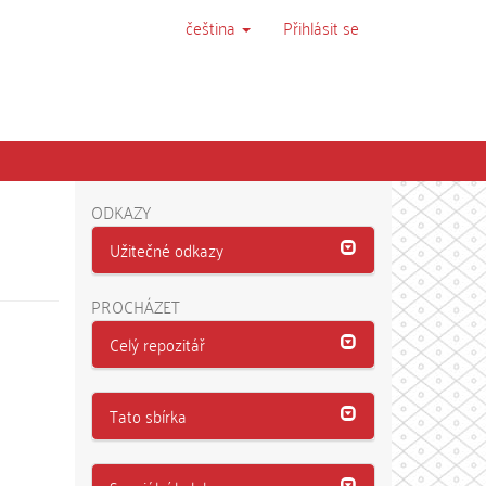
čeština
Přihlásit se
ODKAZY
Užitečné odkazy
PROCHÁZET
Celý repozitář
Tato sbírka