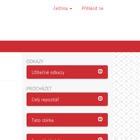
čeština
Přihlásit se
ODKAZY
Užitečné odkazy
PROCHÁZET
Celý repozitář
Tato sbírka