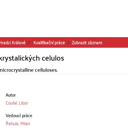
Hradci Králové
Kvalifikační práce
Zobrazit záznam
krystalických celulos
crocrystalline celluloses.
Autor
Coufal, Libor
Vedoucí práce
Řehula, Milan