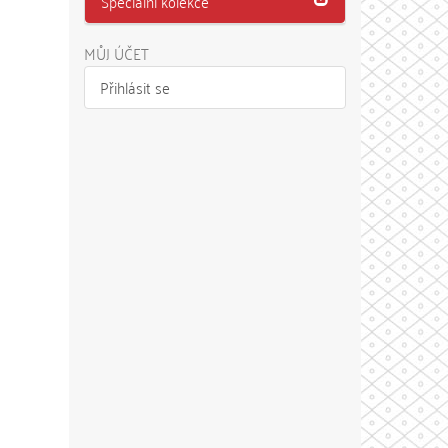
Speciální kolekce
MŮJ ÚČET
Přihlásit se