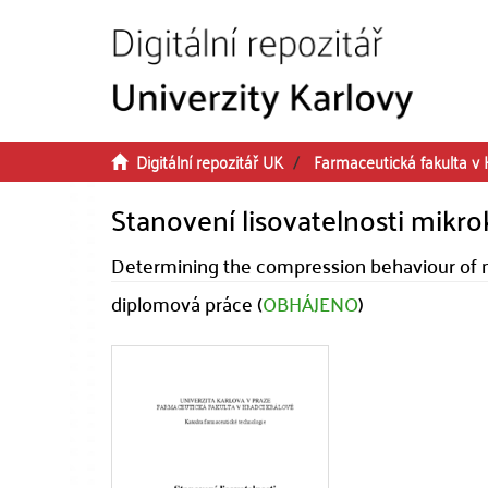
Přeskočit na obsah
Digitální repozitář UK
Farmaceutická fakulta v 
Stanovení lisovatelnosti mikro
Determining the compression behaviour of mi
diplomová práce (
OBHÁJENO
)