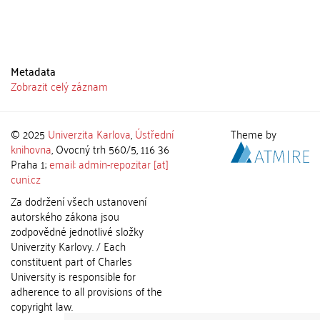
Metadata
Zobrazit celý záznam
© 2025
Univerzita Karlova
,
Ústřední
Theme by
knihovna
, Ovocný trh 560/5, 116 36
Praha 1;
email: admin-repozitar [at]
cuni.cz
Za dodržení všech ustanovení
autorského zákona jsou
zodpovědné jednotlivé složky
Univerzity Karlovy. / Each
constituent part of Charles
University is responsible for
adherence to all provisions of the
copyright law.