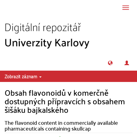
Přeskočit na obsah
Přepn
navig
Zobrazit záznam
Obsah flavonoidů v komerčně
dostupných přípravcích s obsahem
šišáku bajkalského
The flavonoid content in commercially available
pharmaceuticals containing skullcap