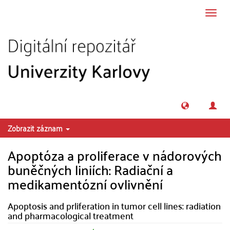
Přeskočit na obsah
Přepn
navig
Zobrazit záznam
Apoptóza a proliferace v nádorových
buněčných liniích: Radiační a
medikamentózní ovlivnění
Apoptosis and prliferation in tumor cell lines: radiation
and pharmacological treatment