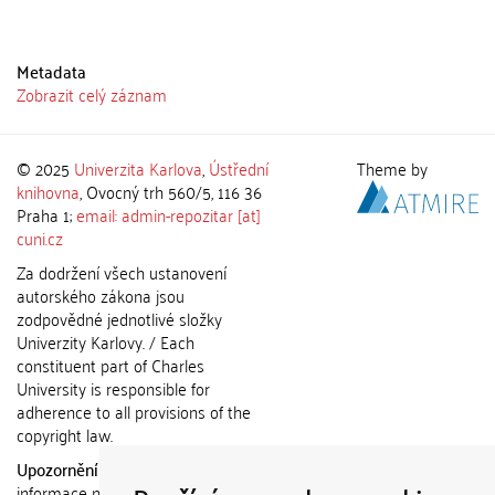
Metadata
Zobrazit celý záznam
© 2025
Univerzita Karlova
,
Ústřední
Theme by
knihovna
, Ovocný trh 560/5, 116 36
Praha 1;
email: admin-repozitar [at]
cuni.cz
Za dodržení všech ustanovení
autorského zákona jsou
zodpovědné jednotlivé složky
Univerzity Karlovy. / Each
constituent part of Charles
University is responsible for
adherence to all provisions of the
copyright law.
Upozornění / Notice:
Získané
informace nemohou být použity k