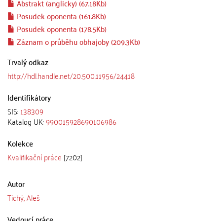
Abstrakt (anglicky) (67.18Kb)
Posudek oponenta (161.8Kb)
Posudek oponenta (178.5Kb)
Záznam o průběhu obhajoby (209.3Kb)
Trvalý odkaz
http://hdl.handle.net/20.500.11956/24418
Identifikátory
SIS:
138309
Katalog UK:
990015928690106986
Kolekce
Kvalifikační práce
[7202]
Autor
Tichý, Aleš
Vedoucí práce