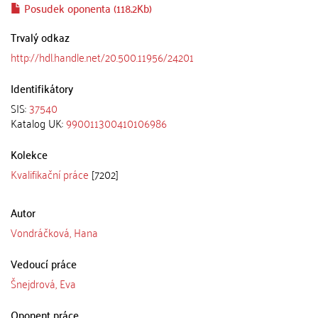
Posudek oponenta (118.2Kb)
Trvalý odkaz
http://hdl.handle.net/20.500.11956/24201
Identifikátory
SIS:
37540
Katalog UK:
990011300410106986
Kolekce
Kvalifikační práce
[7202]
Autor
Vondráčková, Hana
Vedoucí práce
Šnejdrová, Eva
Oponent práce