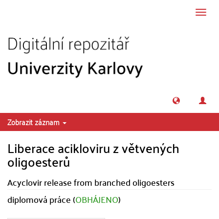
Přeskočit na obsah
Přepn
navig
Zobrazit záznam
Liberace acikloviru z větvených
oligoesterů
Acyclovir release from branched oligoesters
diplomová práce (
OBHÁJENO
)