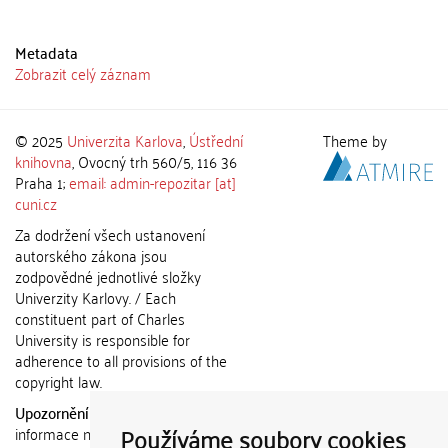
Metadata
Zobrazit celý záznam
© 2025
Univerzita Karlova
,
Ústřední
Theme by
knihovna
, Ovocný trh 560/5, 116 36
Praha 1;
email: admin-repozitar [at]
cuni.cz
Za dodržení všech ustanovení
autorského zákona jsou
zodpovědné jednotlivé složky
Univerzity Karlovy. / Each
constituent part of Charles
University is responsible for
adherence to all provisions of the
copyright law.
Upozornění / Notice:
Získané
Používáme soubory cookies
informace nemohou být použity k