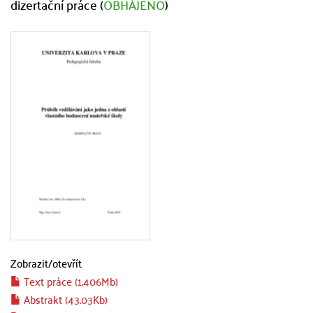
dizertační práce (
OBHÁJENO
)
Zobrazit/
otevřít
Text práce (1.406Mb)
Abstrakt (43.03Kb)