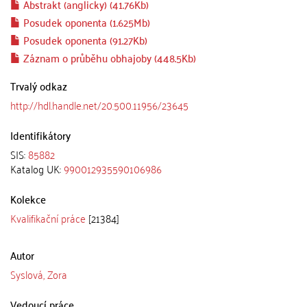
Abstrakt (anglicky) (41.76Kb)
Posudek oponenta (1.625Mb)
Posudek oponenta (91.27Kb)
Záznam o průběhu obhajoby (448.5Kb)
Trvalý odkaz
http://hdl.handle.net/20.500.11956/23645
Identifikátory
SIS:
85882
Katalog UK:
990012935590106986
Kolekce
Kvalifikační práce
[21384]
Autor
Syslová, Zora
Vedoucí práce