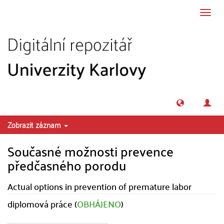
Přeskočit na obsah
Přepn
navig
Zobrazit záznam
Současné možnosti prevence
předčasného porodu
Actual options in prevention of premature labor
diplomová práce (
OBHÁJENO
)