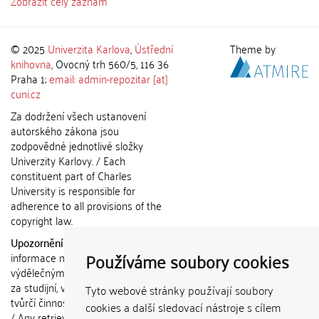
Zobrazit celý záznam
© 2025
Univerzita Karlova
,
Ústřední
Theme by
knihovna
, Ovocný trh 560/5, 116 36
Praha 1;
email: admin-repozitar [at]
cuni.cz
Za dodržení všech ustanovení
autorského zákona jsou
zodpovědné jednotlivé složky
Univerzity Karlovy. / Each
constituent part of Charles
University is responsible for
adherence to all provisions of the
copyright law.
Upozornění / Notice:
Získané
Používáme soubory cookies
informace nemohou být použity k
výdělečným účelům nebo vydávány
za studijní, vědeckou nebo jinou
Tyto webové stránky používají soubory
tvůrčí činnost jiné osoby než autora.
cookies a další sledovací nástroje s cílem
/ Any retrieved information shall not