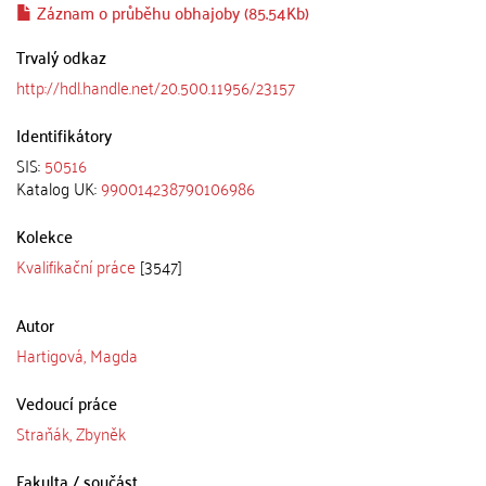
Záznam o průběhu obhajoby (85.54Kb)
Trvalý odkaz
http://hdl.handle.net/20.500.11956/23157
Identifikátory
SIS:
50516
Katalog UK:
990014238790106986
Kolekce
Kvalifikační práce
[3547]
Autor
Hartigová, Magda
Vedoucí práce
Straňák, Zbyněk
Fakulta / součást