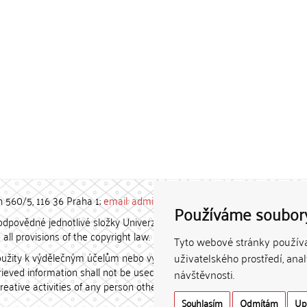
h 560/5, 116 36 Praha 1;
email: admin-repozitar [at] cuni.cz
Používáme soubor
povědné jednotlivé složky Univerzity Karlovy. / Each constituent
all provisions of the copyright law.
Tyto webové stránky používaj
užity k výdělečným účelům nebo vydávány za studijní, vědeckou
uživatelského prostředí, ana
etrieved information shall not be used for any commercial purposes
návštěvnosti.
creative activities of any person other than the author.
Souhlasím
Odmítám
Up