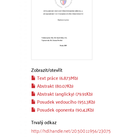
Zobrazit/
otevřít
Text práce (6.873Mb)
Abstrakt (80.07Kb)
Abstrakt (anglicky) (79.91Kb)
Posudek vedoucího (951.3Kb)
Posudek oponenta (90.42Kb)
Trvalý odkaz
http://hdl.handle.net/20.500.11956/23075