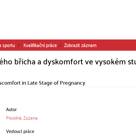
a sportu
Kvalifikační práce
Zobrazit záznam
ho břicha a dyskomfort ve vysokém st
scomfort in Late Stage of Pregnancy
Autor
Povolná, Zuzana
Vedoucí práce