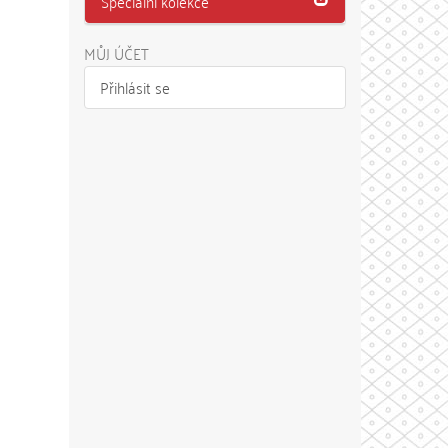
Speciální kolekce
MŮJ ÚČET
Přihlásit se