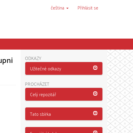
čeština
Přihlásit se
upni
ODKAZY
Užitečné odkazy
PROCHÁZET
Celý repozitář
Tato sbírka