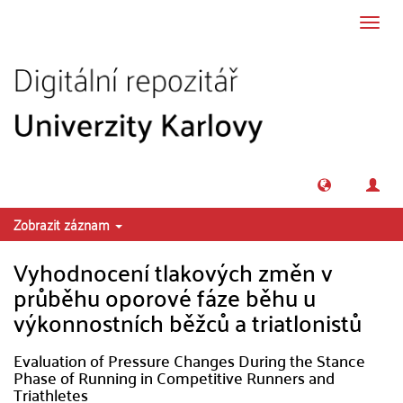
Přeskočit na obsah
Přepn
navig
Zobrazit záznam
Vyhodnocení tlakových změn v
průběhu oporové fáze běhu u
výkonnostních běžců a triatlonistů
Evaluation of Pressure Changes During the Stance
Phase of Running in Competitive Runners and
Triathletes