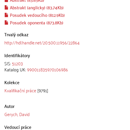
Abstrakt (anglicky) (83.74Kb)
Posudek vedoucího (812.9Kb)
Posudek oponenta (873.8Kb)
Trvalý odkaz
http://hdl.handle.net/20.500.11956/22864
Identifikátory
SIS:
51203
Katalog UK:
990011835970106986
Kolekce
Kvalifikační práce
[9791]
Autor
Gerych, David
Vedoucí práce