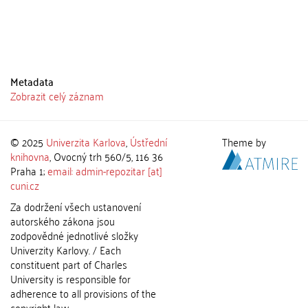
Metadata
Zobrazit celý záznam
© 2025
Univerzita Karlova
,
Ústřední
Theme by
knihovna
, Ovocný trh 560/5, 116 36
Praha 1;
email: admin-repozitar [at]
cuni.cz
Za dodržení všech ustanovení
autorského zákona jsou
zodpovědné jednotlivé složky
Univerzity Karlovy. / Each
constituent part of Charles
University is responsible for
adherence to all provisions of the
copyright law.