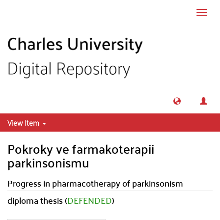
Skip to main content
Toggl
navig
View Item
Pokroky ve farmakoterapii
parkinsonismu
Progress in pharmacotherapy of parkinsonism
diploma thesis (
DEFENDED
)