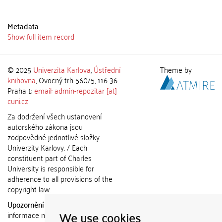
Metadata
Show full item record
© 2025
Univerzita Karlova
,
Ústřední
Theme by
knihovna
, Ovocný trh 560/5, 116 36
Praha 1;
email: admin-repozitar [at]
cuni.cz
Za dodržení všech ustanovení
autorského zákona jsou
zodpovědné jednotlivé složky
Univerzity Karlovy. / Each
constituent part of Charles
University is responsible for
adherence to all provisions of the
copyright law.
Upozornění / Notice:
Získané
We use cookies
informace nemohou být použity k