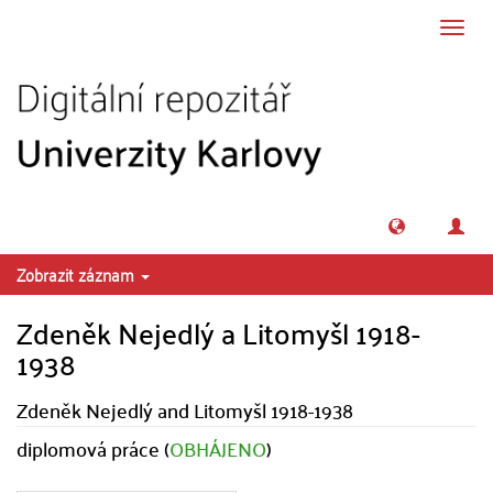
Přeskočit na obsah
Přepn
navig
Zobrazit záznam
Zdeněk Nejedlý a Litomyšl 1918-
1938
Zdeněk Nejedlý and Litomyšl 1918-1938
diplomová práce (
OBHÁJENO
)