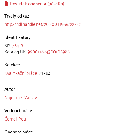
Posudek oponenta (96.21Kb)
Trvalý odkaz
http://hdl.handle.net/20.500.11956/22752
Identifikátory
SIS:
76413
Katalog UK:
990011824300106986
Kolekce
Kvalifikační práce
[21384]
Autor
Nájemník, Václav
Vedoucí práce
Čornej, Petr
Oponent práce