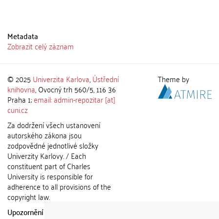
Metadata
Zobrazit celý záznam
© 2025
Univerzita Karlova
,
Ústřední
Theme by
knihovna
, Ovocný trh 560/5, 116 36
Praha 1;
email: admin-repozitar [at]
cuni.cz
Za dodržení všech ustanovení
autorského zákona jsou
zodpovědné jednotlivé složky
Univerzity Karlovy. / Each
constituent part of Charles
University is responsible for
adherence to all provisions of the
copyright law.
Upozornění / Notice:
Získané