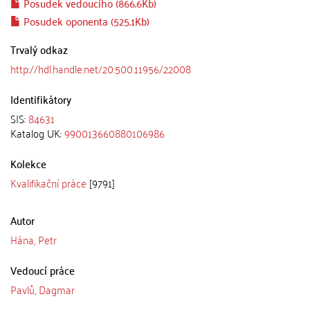
Posudek vedoucího (866.6Kb)
Posudek oponenta (525.1Kb)
Trvalý odkaz
http://hdl.handle.net/20.500.11956/22008
Identifikátory
SIS:
84631
Katalog UK:
990013660880106986
Kolekce
Kvalifikační práce
[9791]
Autor
Hána, Petr
Vedoucí práce
Pavlů, Dagmar