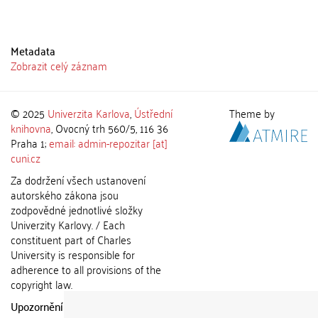
Metadata
Zobrazit celý záznam
© 2025
Univerzita Karlova
,
Ústřední
Theme by
knihovna
, Ovocný trh 560/5, 116 36
Praha 1;
email: admin-repozitar [at]
cuni.cz
Za dodržení všech ustanovení
autorského zákona jsou
zodpovědné jednotlivé složky
Univerzity Karlovy. / Each
constituent part of Charles
University is responsible for
adherence to all provisions of the
copyright law.
Upozornění / Notice:
Získané