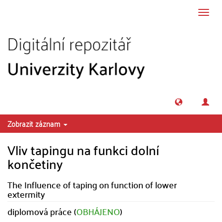
Přeskočit na obsah
Přepn
navig
Zobrazit záznam
Vliv tapingu na funkci dolní
končetiny
The Influence of taping on function of lower
extermity
diplomová práce (
OBHÁJENO
)