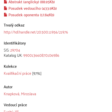
Abstrakt (anglicky) (88.95Kb)
Posudek vedoucího (433.9Kb)
Posudek oponenta (17.84Kb)
Trvalý odkaz
http://hdl.handle.net/20.500.11956/21976
Identifikátory
SIS:
29704
Katalog UK:
990013660870106986
Kolekce
Kvalifikační práce
[9791]
Autor
Knapková, Miroslava
Vedoucí práce
Suchý, Jiří