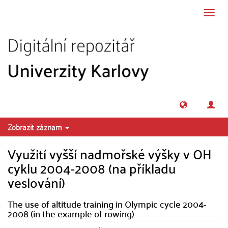
Přeskočit na obsah
Přepn
navig
Zobrazit záznam
Využití vyšší nadmořské výšky v OH
cyklu 2004-2008 (na příkladu
veslování)
The use of altitude training in Olympic cycle 2004-
2008 (in the example of rowing)