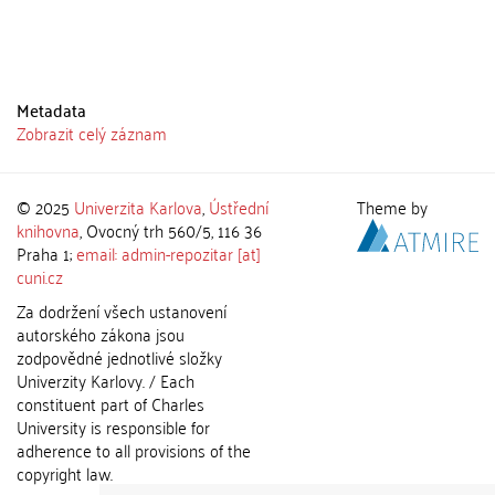
Metadata
Zobrazit celý záznam
© 2025
Univerzita Karlova
,
Ústřední
Theme by
knihovna
, Ovocný trh 560/5, 116 36
Praha 1;
email: admin-repozitar [at]
cuni.cz
Za dodržení všech ustanovení
autorského zákona jsou
zodpovědné jednotlivé složky
Univerzity Karlovy. / Each
constituent part of Charles
University is responsible for
adherence to all provisions of the
copyright law.