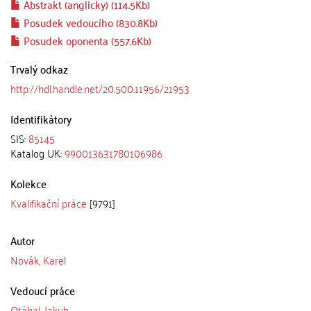
Abstrakt (anglicky) (114.5Kb)
Posudek vedoucího (830.8Kb)
Posudek oponenta (557.6Kb)
Trvalý odkaz
http://hdl.handle.net/20.500.11956/21953
Identifikátory
SIS:
85145
Katalog UK:
990013631780106986
Kolekce
Kvalifikační práce
[9791]
Autor
Novák, Karel
Vedoucí práce
Otáhal, Jakub