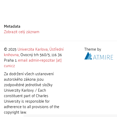
Metadata
Zobrazit celý záznam
© 2025
Univerzita Karlova
,
Ústřední
Theme by
knihovna
, Ovocný trh 560/5, 116 36
Praha 1;
email: admin-repozitar [at]
cuni.cz
Za dodržení všech ustanovení
autorského zákona jsou
zodpovědné jednotlivé složky
Univerzity Karlovy. / Each
constituent part of Charles
University is responsible for
adherence to all provisions of the
copyright law.