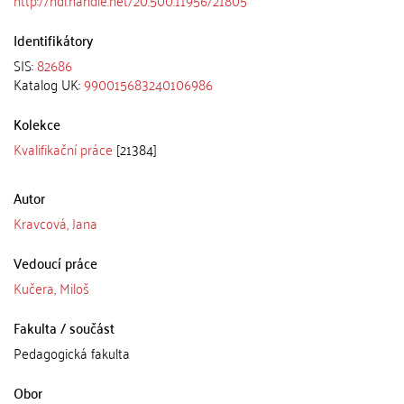
http://hdl.handle.net/20.500.11956/21805
Identifikátory
SIS:
82686
Katalog UK:
990015683240106986
Kolekce
Kvalifikační práce
[21384]
Autor
Kravcová, Jana
Vedoucí práce
Kučera, Miloš
Fakulta / součást
Pedagogická fakulta
Obor