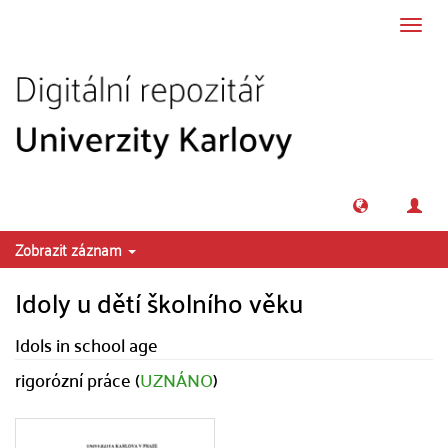
Přeskočit na obsah
Přepn
navig
Zobrazit záznam
Idoly u dětí školního věku
Idols in school age
rigorózní práce (
UZNÁNO
)