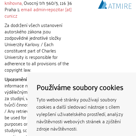
knihovna
, Ovocný trh 560/5, 116 36
Praha 1;
email: admin-repozitar [at]
cuni.cz
Za dodržení všech ustanovení
autorského zákona jsou
zodpovědné jednotlivé složky
Univerzity Karlovy. / Each
constituent part of Charles
University is responsible for
adherence to all provisions of the
copyright law.
Upozornění / Notice:
Získané
Používáme soubory cookies
informace nemohou být použity k
výdělečným účelům nebo vydávány
za studijní, vědeckou nebo jinou
Tyto webové stránky používají soubory
tvůrčí činnost jiné osoby než autora.
cookies a další sledovací nástroje s cílem
/ Any retrieved information shall not
vylepšení uživatelského prostředí, analýzy
be used for any commercial
návštěvnosti webových stránek a zjištění
purposes or claimed as results of
zdroje návštěvnosti.
studying, scientific or any other